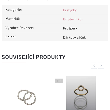
Kategorie
:
Prstýnky
Materiál
:
Bižuterní kov
Výrobce|Dovozce
:
Prošperk
Balení
:
Dárkový sáček
SOUVISEJÍCÍ PRODUKTY
Previous
Next
TIP