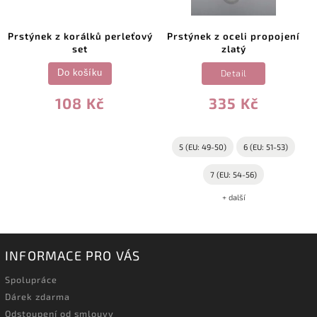
Prstýnek z korálků perleťový
Prstýnek z oceli propojení
set
zlatý
Detail
Do košíku
108 Kč
335 Kč
5 (EU: 49-50)
6 (EU: 51-53)
7 (EU: 54-56)
+ další
INFORMACE PRO VÁS
Spolupráce
Dárek zdarma
Odstoupení od smlouvy