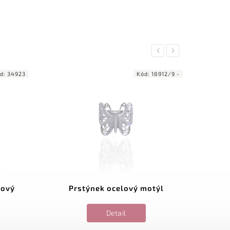
Previous
Next
d:
34923
Kód:
18912/9 -
žový
Prstýnek ocelový motýl
Prst
Detail