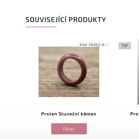
SOUVISEJÍCÍ PRODUKTY
8269/6 -
Kód:
29282/8 -
TIP
ký
Prsten Sluneční kámen
Prs
Detail