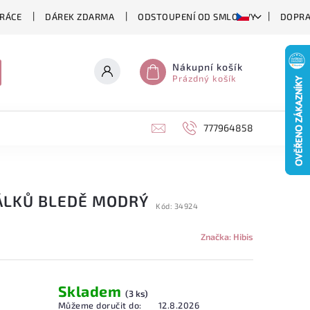
RÁCE
DÁREK ZDARMA
ODSTOUPENÍ OD SMLOUVY
DOPRA
Nákupní košík
Prázdný košík
777964858
ÁLKŮ BLEDĚ MODRÝ
Kód:
34924
Značka:
Hibis
Skladem
(3 ks)
Můžeme doručit do:
12.8.2026