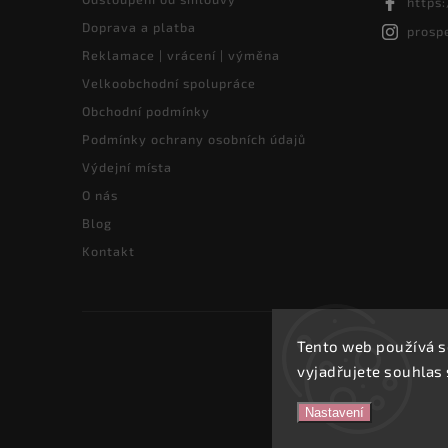
https
Doprava a platba
prosp
Reklamace | vrácení | výměna
Velkoobchodní spolupráce
Obchodní podmínky
Podmínky ochrany osobních údajů
Výdejní místa
O nás
Blog
Kontakt
Tento web používá s
vyjadřujete souhlas 
Nastavení