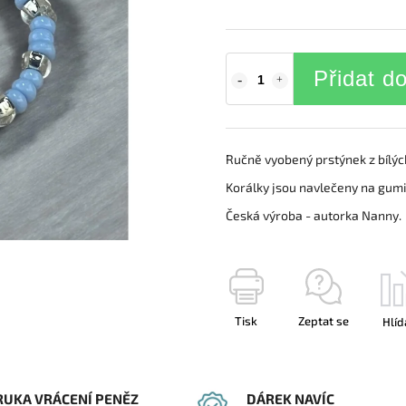
Přidat d
Ručně vyobený prstýnek z bílýc
Korálky jsou navlečeny na gumič
Česká výroba - autorka Nanny.
Tisk
Zeptat se
Hlíd
RUKA VRÁCENÍ PENĚZ
DÁREK NAVÍC