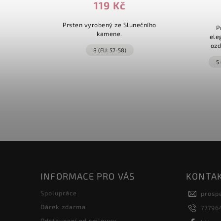
119 Kč
Prsten vyrobený ze Slunečního
enký.
P
kamene.
řka: 3mm.
ele
ozd
8 (EU: 57-58)
6)
odol
5
sv
INFORMACE PRO VÁS
KONTA
Spolupráce
prosp
Dárek zdarma
77796
Odstoupení od smlouvy