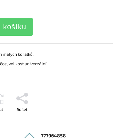
o košíku
h malých korálků.
ce, velikost univerzální.
at
Sdílet
777964858