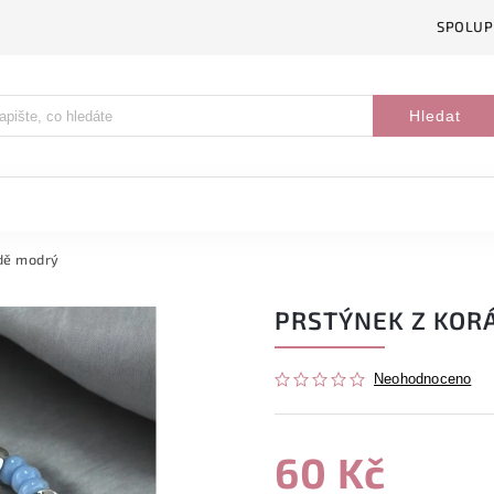
SPOLUP
Hledat
edě modrý
PRSTÝNEK Z KOR
Neohodnoceno
60 Kč