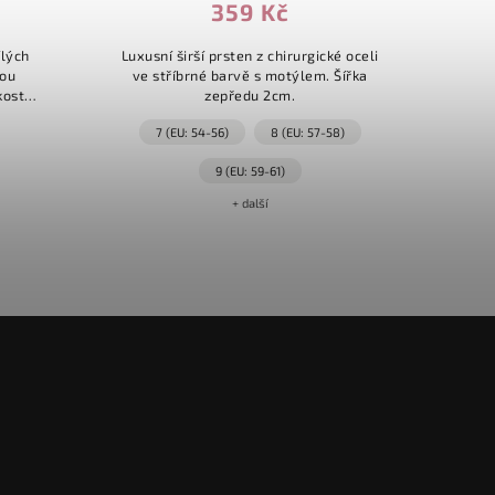
359 Kč
ílých
Luxusní širší prsten z chirurgické oceli
Př
sou
ve stříbrné barvě s motýlem. Šířka
mo
kost
zepředu 2cm.
nepře
utorka
stylu.
7 (EU: 54-56)
8 (EU: 57-58)
chi
9 (EU: 59-61)
+ další