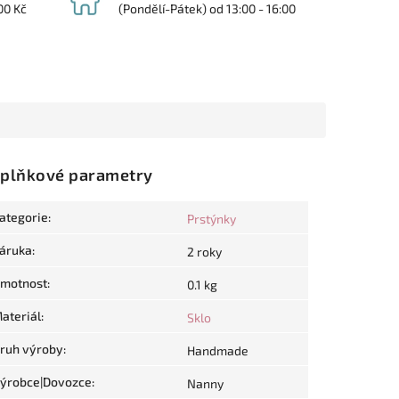
00 Kč
(Pondělí-Pátek) od 13:00 - 16:00
plňkové parametry
ategorie
:
Prstýnky
áruka
:
2 roky
motnost
:
0.1 kg
ateriál
:
Sklo
ruh výroby
:
Handmade
ýrobce|Dovozce
:
Nanny