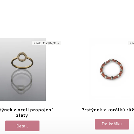
Kód:
31296/8 -
Kó
týnek z oceli propojení
Prstýnek z korálků rů
zlatý
Do košíku
Detail