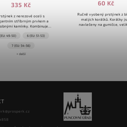
60 Kč
335 Kč
Ručně vyobený prstýnek z b
rstýnek z nerezové oceli s
malých korálků. Korálky j
gantním stříbrným prvkem a
navlečeny na gumičce, veli
obnými kamínky. Kombinuje
univerzální. Česká výroba - a
nost oceli a lesk stříbra. Díky
Nanny.
 (EU: 49-50)
6 (EU: 51-53)
ému designu je vhodný pro
každodenní nošení i...
7 (EU: 54-56)
+ další
KT
erk
@
prosperk.cz
4858