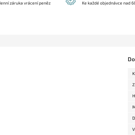
denní záruka vrácení peněz
Ke každé objednávce nad 6
Do
K
Z
H
M
D
V