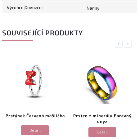
Výrobce|Dovozce
:
Nanny
SOUVISEJÍCÍ PRODUKTY
Previous
Next
Prstýnek Červená mašlička
Prsten z minerálu Barevný
onyx
Detail
Detail