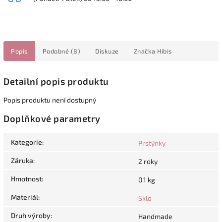
Popis
Podobné (8)
Diskuze
Značka
Hibis
Detailní popis produktu
Popis produktu není dostupný
Doplňkové parametry
Kategorie
:
Prstýnky
Záruka
:
2 roky
Hmotnost
:
0.1 kg
Materiál
:
Sklo
Druh výroby
:
Handmade