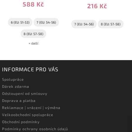
588 Kč
216 Kč
6 (EU: 51-53)
7 (EU: 54-56)
7 (EU: 54-56)
8 (EU: 57-58)
8 (EU: 57-58)
+ další
INFORMACE PRO VÁS
Spolupráce
Dárek zdarma
Odstoupení od smlouvy
Doprava a platba
Reklamace | vrácení | výměna
Velkoobchodní spolupráce
Obchodní podmínky
Podmínky ochrany osobních údajů