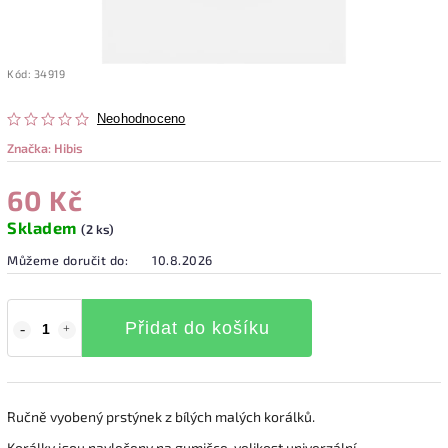
Kód:
34919
Neohodnoceno
Značka:
Hibis
60 Kč
Skladem
(2 ks)
Můžeme doručit do:
10.8.2026
Přidat do košíku
Ručně vyobený prstýnek z bílých malých korálků.
Korálky jsou navlečeny na gumičce, velikost univerzální.