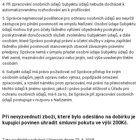
4. Při zpracování osobních údajů Subjektu údajů nebude docházet k
automatizovanému rozhodování ani k profilování.
5. Správce nejmenoval pověřence pro ochranu osobních údajů ani neurčil
zástupce pro plnění povinností ve smyslu Nařízení. Osobní údaje Subjektu
údajů mohou být pro účely řádného vyřízení objednávky poskytnuty
poskytovateli doručovacích služeb zvolenému Subjektem údajů, a dále
osobám, které Správci poskytují právní a účetní služby v zájmu zajištění
řádného plnění povinností stanovených obecně závaznými právními
předpisy. Správce nemá v úmyslu předat osobní údaje Subjektu údajů do
třetí země, mezinárodní organizaci nebo jiným, než výše uvedeným třetím
osobám.
6. Subjekt údajů má právo požadovat od Správce přístup ke svým
osobním údajům, jejich opravu nebo výmaz, popřípadě omezení
zpracování, a vznést námitku proti zpracování, má právo na přenositelnost
těchto údajů k jinému správci, jakož i právo podat stížnost u Úřadu pro
ochranu osobních údajů, má-li za to, že Správce při zpracování osobních
údajů postupuje v rozporu s Nařízením.
Při nevyzvednutí zboží, které bylo odesláno na dobírku je
kupující povinen uhradit smluvní pokutu ve výši 200Kč.
Tyto podmínky nabývají účinnosti dnem 25. 5. 2018.