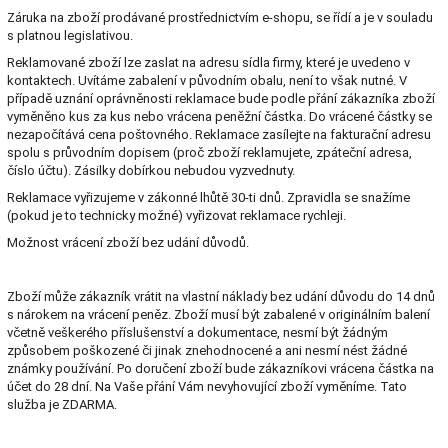
Záruka na zboží prodávané prostřednictvím e-shopu, se řídí a je v souladu
s platnou legislativou.
Reklamované zboží lze zaslat na adresu sídla firmy, které je uvedeno v
kontaktech. Uvítáme zabalení v původním obalu, není to však nutné. V
případě uznání oprávněnosti reklamace bude podle přání zákazníka zboží
vyměněno kus za kus nebo vrácena peněžní částka. Do vrácené částky se
nezapočítává cena poštovného. Reklamace zasílejte na fakturační adresu
spolu s průvodním dopisem (proč zboží reklamujete, zpáteční adresa,
číslo účtu). Zásilky dobírkou nebudou vyzvednuty.
Reklamace vyřizujeme v zákonné lhůtě 30-ti dnů. Zpravidla se snažíme
(pokud je to technicky možné) vyřizovat reklamace rychleji.
Možnost vrácení zboží bez udání důvodů.
Zboží může zákazník vrátit na vlastní náklady bez udání důvodu do 14 dnů
s nárokem na vrácení peněz. Zboží musí být zabalené v originálním balení
včetně veškerého příslušenství a dokumentace, nesmí být žádným
způsobem poškozené či jinak znehodnocené a ani nesmí nést žádné
známky používání. Po doručení zboží bude zákazníkovi vrácena částka na
účet do 28 dní. Na Vaše přání Vám nevyhovující zboží vyměníme. Tato
služba je ZDARMA.