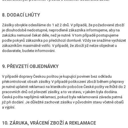
8. DODACÍ LHŮTY
Zásilky obvykle odesíláme do 1 až 2 dnů. V případě, že požadované zboží
je dlouhodobě nedostupné, neprodleně zákazníka informujeme, aby na
zakázku nemusel čekat déle, než je nutné. V tom případě postupujeme
podle pokynů zákazníka po předchozí domluvě. Vždy se snažíme vycházet
zákazníkům maximálně vstříc. V případě, že zboží již nelze objednat u
dodavatele, budete informováni.
9. PŘEVZETÍ OBJEDNÁVKY
V případě dopravy Českou poštou je kupující povinen bez odkladu
překontrolovat obsah zásilky. V případě poškození zboží během přepravy
je nutné uplatnit reklamaci na kterékoliv pobočce České pošty ve lhůtě do 2
pracovních dnů od převzetí zásilky, a to ve stavu, v jakém byla dodána.
Česká pošta nepřijímá reklamaci, pokud byla reklamovaná závada patrná
již při dodání. Je důležité zachovat zásilku v původním stavu včetně obalů
a výplní.
10. ZÁRUKA, VRÁCENÍ ZBOŽÍ A REKLAMACE