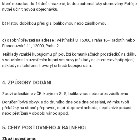
které nebudou do 14 dnů uhrazené, budou automaticky stornovány. Poté je
nutné učinit novou objednávku.
b) Platbu dobírkou přes gls, balíkovnou nebo zásilkovnou .
c) osobní převzetí na adrese : Věštínská 8, 15300, Praha 16 - Radotín nebo
Francouzská 11, 12000, Praha 2.
Náklady vzniklé kupujícímu při použití komunikačních prostředků na dálku
v souvislosti s uzavřením kupní smlouvy (náklady na internetové připojení,
náklady na telefonní hovory) si hradí kupující sám.
4. ZPŮSOBY DODÁNÍ
Zboží odesíláme v ČR kurýrem GLS, balíkovnou nebo přes zásilkovnu.
Doručení bývá obvykle do druhého dne ode dne odeslání, výjimku tvoří
překážky na straně přepravce, např. dopravní nehoda, nepříznivé počasí
nebo přetížení v období vánoc apod.
5. CENY POŠTOVNÉHO A BALNÉHO:
Zboží odesíláme: