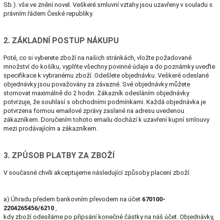
Sb.). vše ve znění novel. Veškeré smluvní vztahy jsou uzavřeny v souladu s
právním řádem České republiky.
2. ZÁKLADNÍ POSTUP NÁKUPU
Poté, co si vyberete zboží na našich stránkách, vložte požadované
množství do košíku, vyplňte všechny povinné údaje a do poznámky uveďte
specifikace k vybranému zboží. Odešlete objednávku. Veškeré odeslané
objednávky jsou považovány za závazné. Své objednávky můžete
stornovat maximálně do 2 hodin. Zákazník odesláním objednávky
potvrzuje, že souhlasí s obchodními podmínkami. Každá objednávka je
potvrzena formou emailové zprávy zaslané na adresu uvedenou
zákazníkem. Doručením tohoto emailu dochází k uzavření kupní smlouvy
mezi prodávajícím a zákazníkem.
3. ZPŮSOB PLATBY ZA ZBOŽÍ
V současné chvíli akceptujeme následující způsoby placení zboží:
a) Úhradu předem bankovním převodem na účet
670100-
2204265456/6210
,
kdy zboží odesíláme po připsání konečné částky na náš účet. Objednávky,