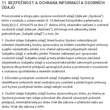
11.
BEZPEČNOST A OCHRANA INFORMACÍ A OSOBNÍCH
ÚDAJŮ
Provozovatel e-shopu jako správce osobních údajů (dále jen „Správce“)
tímto v souladu s ustanovením čl. 13 Nařízení Evropského parlamentu a
Rady (EU) č. 2016/679 ze dne 27. dubna 2016, obecného nařízení o ochraně
osobních údajů (dále jen „Nařízení“), informuje své zákazníky (dále
jednotlivě jen „Subjekt údajů“) o tom, že:
1. Osobní údaje Subjektu údajů, které budou Správci odevzdány při
odeslání objednávky, budou zpracovány za účelem uzavření kupní smlouvy
a jejího následného plnění, a to včetně vyřizování případných nároků
Subjektu údajů z vadného plnění. Právním základem pro zpracování
osobních údajů Subjektu údajů je tedy plnění kupní smlouvy založené
objednávkou Subjektu údajů a současně také plnění zákonných povinností
Správce dle právních předpisů upravujících práva a povinnosti v souvislosti
s ochranou spotřebitele a vedením účetnictví.
2. Důvodem poskytnutí osobních údajů Subjektu údajů Správci je
identifikace smluvních stran nezbytná pro uzavření a plnění kupní smlouvy,
což by bez poskytnutí těchto údajů nebylo možné.
3. Osobní údaje Subjektu údajů budou zpracovány po dobu, po kterou je
Správce povinen tyto údaje uchovávat dle obecně závazných právních
předpisů, minimálně tedy po dobu 5 let dle zákona o účetnictví nebo po
dobu 10 let dle zákona o DPH.