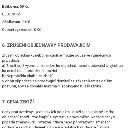
Balíkovna: 59 Kč
GLS: 79 Kč
Zásilkovna: 79Kč
Osobní vyzvednutí: 0 Kč
6. ZRUŠENÍ OBJEDNÁVKY PRODÁVAJÍCÍM
Zrušení objednávky nebo její části je možné pouze ve výjimečných
případech:
a) Zboží je již vyprodané a nelze ho objednat, neboť dodavatel či výrobce
ho nemá dlouhodobě k dispozici.
b) Neproběhla platba za zboží.
V obou případech se prodávající domluví se zákazníkem na dalším
postupu, aby se dosáhlo maximální spokojenosti zákazníka.
7. CENA ZBOŽÍ
Ceny jsou uvedeny u jednotlivých položek zboží a jsou platné ke dni
objednání zboží. Prodávající si vyhrazuje právo měnit uvedené ceny v
případě změny kurzu, výrazné inflace nebo při výrazných změnách
dodavatelských podmínek výrobců a ostatních dodavatelů zboží.