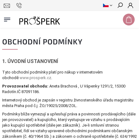
Hledat
OBCHODNÍ PODMÍNKY
1. ÚVODNÍ USTANOVENÍ
Tyto obchodní podmínky platí pro nákup v internetovém
obchodě
www.prosperk.cz
.
Provozovatel obchodu:
Aneta Brachová , U Vápenky 1291/2, 15300
Radotín.IČ 87091186.
Internetový obchod je zapsán v registru živnostenského úřadu magistrátu
města Praha pod č.j. ŽO/19025/2008/ZOL.
Podmínky blíže vymezují a upřesňují práva a povinnosti prodávajícího (dále
jen provozovatel) a kupujícího, který vystupuje ve vztahu s prodávajícím
jako kupující spotřebitel (dále jen zákazník). Je-li smluvní stranou
spotřebitel, řídí se vztahy upravené obchodními podmínkami občanským
zákoníkem (č. 40/1964 Sb.) a zákonem o ochraně spotřebitele (č. 634/1992