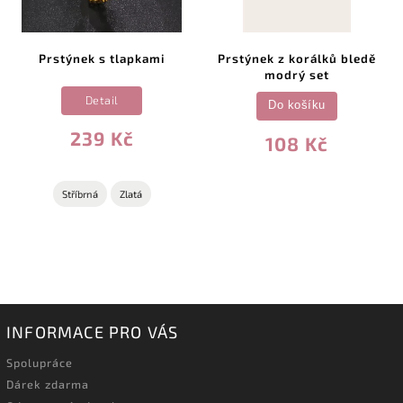
Prstýnek s tlapkami
Prstýnek z korálků bledě
modrý set
Detail
Do košíku
239 Kč
108 Kč
Stříbrná
Zlatá
INFORMACE PRO VÁS
Spolupráce
Dárek zdarma