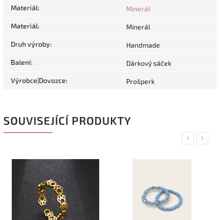
Materiál
:
Minerál
Materiál
:
Minerál
Druh výroby
:
Handmade
Balení
:
Dárkový sáček
Výrobce|Dovozce
:
Prošperk
SOUVISEJÍCÍ PRODUKTY
Previous
Next