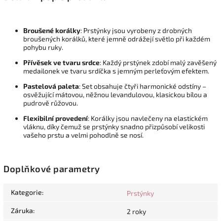
Broušené korálky
: Prstýnky jsou vyrobeny z drobných
broušených korálků, které jemně odrážejí světlo při každém
pohybu ruky.
Přívěsek ve tvaru srdce
: Každý prstýnek zdobí malý zavěšený
medailonek ve tvaru srdíčka s jemným perleťovým efektem.
Pastelová paleta
: Set obsahuje čtyři harmonické odstíny –
osvěžující mátovou, něžnou levandulovou, klasickou bílou a
pudrově růžovou.
Flexibilní provedení
: Korálky jsou navlečeny na elastickém
vláknu, díky čemuž se prstýnky snadno přizpůsobí velikosti
vašeho prstu a velmi pohodlně se nosí.
Doplňkové parametry
Kategorie
:
Prstýnky
Záruka
:
2 roky