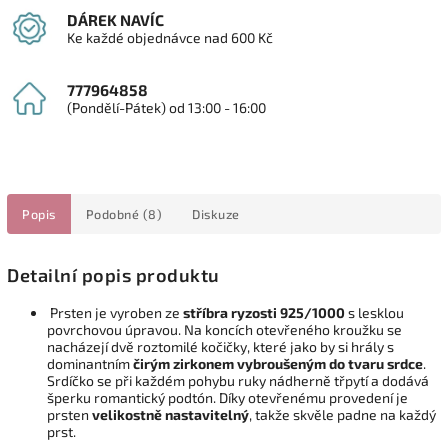
DÁREK NAVÍC
Ke každé objednávce nad 600 Kč
777964858
(Pondělí-Pátek) od 13:00 - 16:00
Popis
Podobné (8)
Diskuze
Detailní popis produktu
Prsten je vyroben ze
stříbra ryzosti 925/1000
s lesklou
povrchovou úpravou. Na koncích otevřeného kroužku se
nacházejí dvě roztomilé kočičky, které jako by si hrály s
dominantním
čirým zirkonem vybroušeným do tvaru srdce
.
Srdíčko se při každém pohybu ruky nádherně třpytí a dodává
šperku romantický podtón. Díky otevřenému provedení je
prsten
velikostně nastavitelný
, takže skvěle padne na každý
prst.