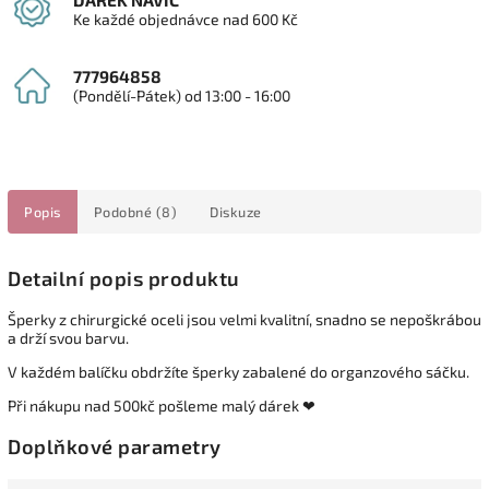
DÁREK NAVÍC
Ke každé objednávce nad 600 Kč
777964858
(Pondělí-Pátek) od 13:00 - 16:00
Popis
Podobné (8)
Diskuze
Detailní popis produktu
Šperky z chirurgické oceli jsou velmi kvalitní, snadno se nepoškrábou
a drží svou barvu.
V každém balíčku obdržíte šperky zabalené do organzového sáčku.
Při nákupu nad 500kč pošleme malý dárek ❤
Doplňkové parametry