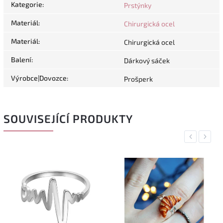
Kategorie
:
Prstýnky
Materiál
:
Chirurgická ocel
Materiál
:
Chirurgická ocel
Balení
:
Dárkový sáček
Výrobce|Dovozce
:
Prošperk
SOUVISEJÍCÍ PRODUKTY
Previous
Next