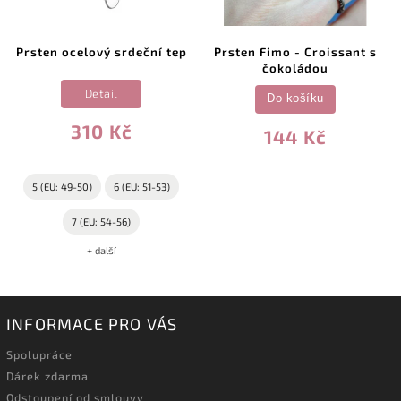
Prsten ocelový srdeční tep
Prsten Fimo - Croissant s
čokoládou
Detail
Do košíku
310 Kč
144 Kč
5 (EU: 49-50)
6 (EU: 51-53)
7 (EU: 54-56)
+ další
INFORMACE PRO VÁS
Spolupráce
Dárek zdarma
Odstoupení od smlouvy