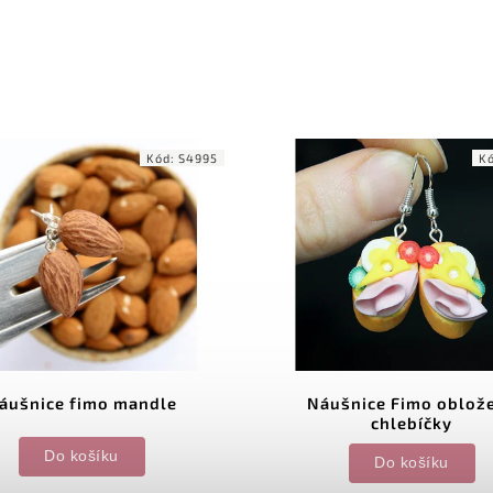
Kód:
S4995
K
áušnice fimo mandle
Náušnice Fimo oblož
chlebíčky
Do košíku
Do košíku