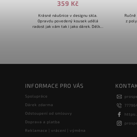
359 Kč
Krásné náušnice v designu skla.
Ručně 
merové
Opravdu povedený kousek udělá
z pol
ální
radost jak vám tak i jako dárek. Délka:
outfitu
2cm.
lní pro
INFORMACE PRO VÁS
KONTA
Spolupráce
prosp
Dárek zdarma
77796
Odstoupení od smlouvy
https
Doprava a platba
prosp
Reklamace | vrácení | výměna