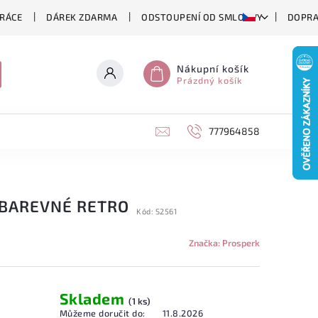
RÁCE
DÁREK ZDARMA
ODSTOUPENÍ OD SMLOUVY
DOPRA
Nákupní košík
Prázdný košík
777964858
 BAREVNÉ RETRO
Kód:
S2561
Značka:
Prosperk
Skladem
(1 ks)
Můžeme doručit do:
11.8.2026