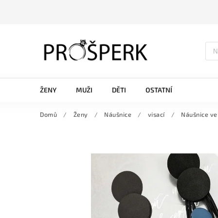
ŽENY
MUŽI
DĚTI
OSTATNÍ
Domů
/
Ženy
/
Náušnice
/
visací
/
Náušnice ve