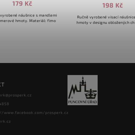
179 Kč
198 Kč
vyrobené náušnice s mandlemi
Ručně vyrobené visací náušnice
ymerové hmoty. Materiál: fimo
hmoty v designu obložených ch
KT
erk
@
prosperk.cz
4858
://www.facebook.com/prosperk.cz
erk.cz