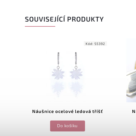
SOUVISEJÍCÍ PRODUKTY
d:
S3165
Kód:
S5392
 -
Náušnice ocelové ledová tříšť
N
Do košíku