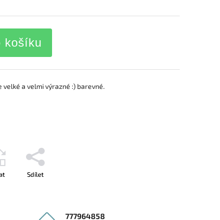
o košíku
e velké a velmi výrazné :) barevné.
at
Sdílet
777964858