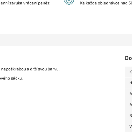
denní záruka vrácení peněz
Ke každé objednávce nad 6
Do
se nepoškrábou a drží svou barvu.
K
ového sáčku.
H
M
M
B
V