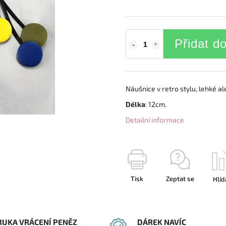
Přidat d
Náušnice v retro stylu, lehké al
Délka
: 12cm.
Detailní informace
Tisk
Zeptat se
Hlíd
RUKA VRÁCENÍ PENĚZ
DÁREK NAVÍC