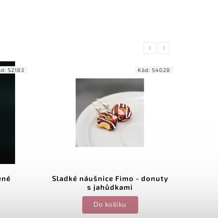
Previous
Next
ód:
S2183
Kód:
S4028
ené
Sladké náušnice Fimo - donuty
s jahůdkami
chi
Do košíku