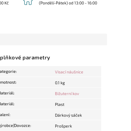
00 Kč
(Pondělí-Pátek) od 13:00 - 16:00
plňkové parametry
ategorie
:
Visací náušnice
motnost
:
0.1 kg
ateriál
:
Bižuterní kov
ateriál
:
Plast
alení
:
Dárkový sáček
ýrobce|Dovozce
:
Prošperk