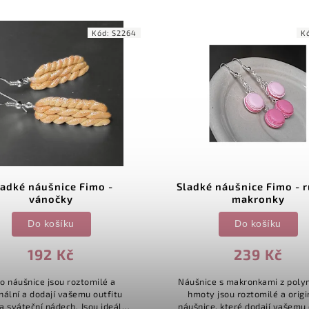
Kód:
S2264
K
ladké náušnice Fimo -
Sladké náušnice Fimo - 
vánočky
makronky
Do košíku
Do košíku
192 Kč
239 Kč
o náušnice jsou roztomilé a
Náušnice s makronkami z pol
inální a dodají vašemu outfitu
hmoty jsou roztomilé a origi
a sváteční nádech. Jsou ideální
náušnice, které dodají vašemu 