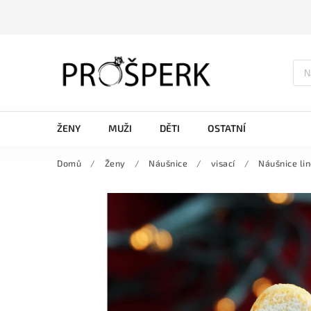
ŽENY
MUŽI
DĚTI
OSTATNÍ
Domů
/
Ženy
/
Náušnice
/
visací
/
Náušnice lin