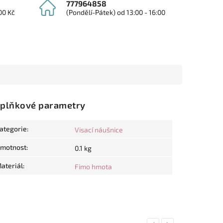
777964858
00 Kč
(Pondělí-Pátek) od 13:00 - 16:00
plňkové parametry
ategorie
:
Visací náušnice
motnost
:
0.1 kg
ateriál
:
Fimo hmota