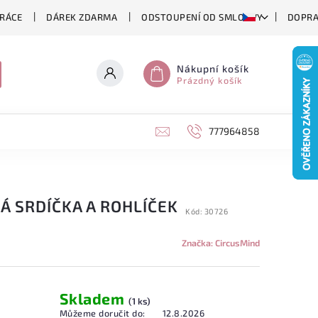
RÁCE
DÁREK ZDARMA
ODSTOUPENÍ OD SMLOUVY
DOPRA
Nákupní košík
Prázdný košík
777964858
Á SRDÍČKA A ROHLÍČEK
Kód:
30726
Značka:
CircusMind
Skladem
(1 ks)
Můžeme doručit do:
12.8.2026