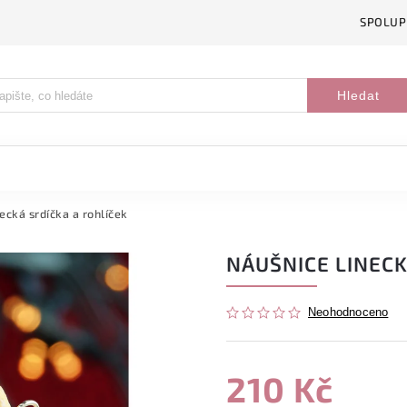
SPOLUP
Hledat
ecká srdíčka a rohlíček
NÁUŠNICE LINECK
Neohodnoceno
210 Kč