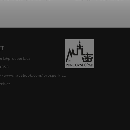
echny, kteří mají rádi originální
hravý a sladký nádech. Jsou ide
rky a vánoční atmosféru....
všechny, kteří mají rádi..
KT
erk
@
prosperk.cz
4858
://www.facebook.com/prosperk.cz
erk.cz