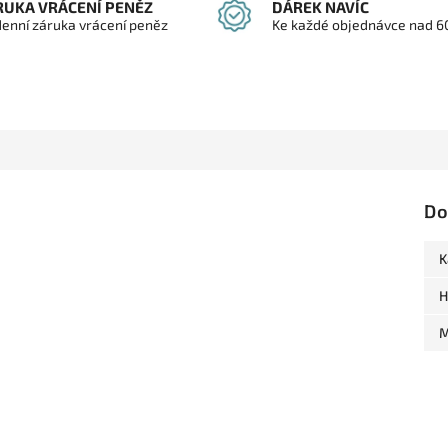
RUKA VRÁCENÍ PENĚZ
DÁREK NAVÍC
denní záruka vrácení peněz
Ke každé objednávce nad 6
Do
K
H
M