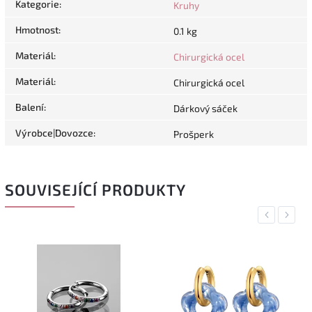
Kategorie
:
Kruhy
Hmotnost
:
0.1 kg
Materiál
:
Chirurgická ocel
Materiál
:
Chirurgická ocel
Balení
:
Dárkový sáček
Výrobce|Dovozce
:
Prošperk
SOUVISEJÍCÍ PRODUKTY
Previous
Next