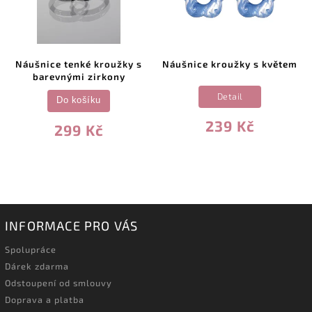
Náušnice tenké kroužky s
Náušnice kroužky s květem
barevnými zirkony
Detail
Do košíku
239 Kč
299 Kč
INFORMACE PRO VÁS
Spolupráce
Dárek zdarma
Odstoupení od smlouvy
Doprava a platba