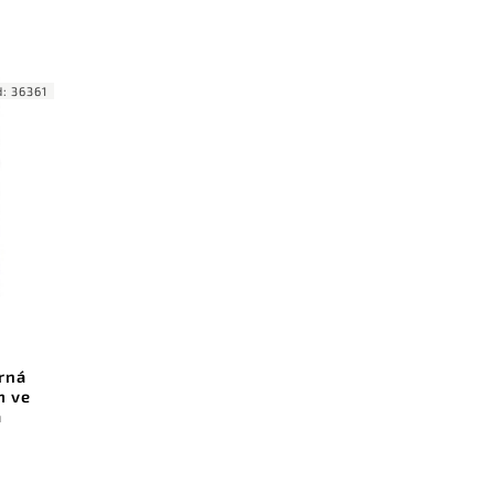
d:
36361
brná
m ve
á