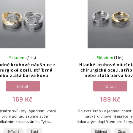
Skladem
(1 ks)
Skladem
(1 ks)
dné kruhové náušnice z
Hladké kruhové náušni
rurgické oceli, stříbrná
chirurgické oceli, stří
ebo zlatá barva kovu
nebo zlatá barva ko
Detail
Detail
169 Kč
189 Kč
štněte svůj styl šperkem, který
Objevte krásu v jednoduchosti
a první pohled zaujme svým
hladké kruhové náušnice j
nikátním zpracováním. Tyto
dokonalým doplňkem pro ženy,
nice na první pohled vypadají
ocení čistý design a nadčasový
Stříbrná
Zlatá
Stříbrná
Zlatá
ko tři jemně propojené kruhy
Díky svému elegantnímu prov