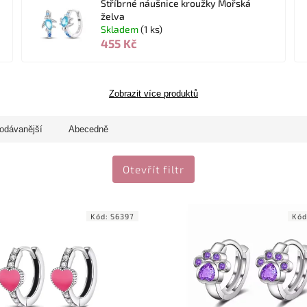
Stříbrné náušnice kroužky Mořská
želva
Skladem
(1 ks)
455 Kč
Zobrazit více produktů
odávanější
Abecedně
Otevřít filtr
Kód:
S6397
Kód