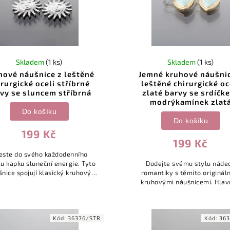
Skladem
(1 ks)
Skladem
(1 ks)
hové náušnice z leštěné
Jemné kruhové náušnic
irurgické oceli stříbrné
leštěné chirurgické oc
vy se sluncem stříbrná
zlaté barvy se srdíčk
modrýkamínek zlat
Do košíku
Do košíku
199 Kč
199 Kč
este do svého každodenního
tu kapku sluneční energie. Tyto
Dodejte svému stylu náde
nice spojují klasický kruhový
romantiky s těmito originál
ad s originálním přívěskem ve
kruhovými náušnicemi. Hla
aru slunce, který je jemný, a
prvkem je jemně zavěšené sr
přesto...
zdobené kamínkem v osvěžuj
mentolové barvě, které..
Kód:
36376/STR
Kód:
36