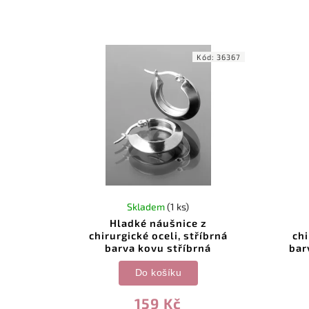
nevšední...
Kód:
36367
Skladem
(1 ks)
Hladké náušnice z
chirurgické oceli, stříbrná
chi
barva kovu stříbrná
bar
Do košíku
159 Kč