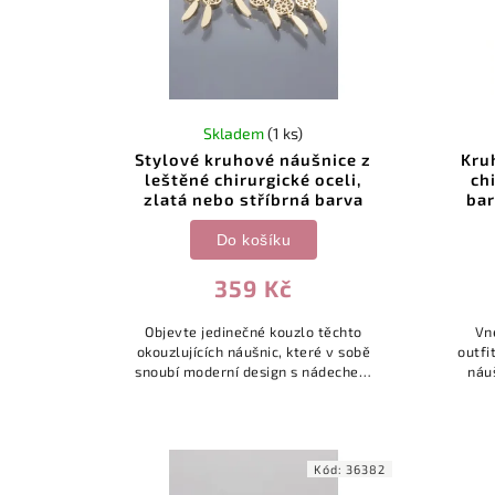
Skladem
(1 ks)
Stylové kruhové náušnice z
Kru
leštěné chirurgické oceli,
ch
zlatá nebo stříbrná barva
bar
Do košíku
359 Kč
Objevte jedinečné kouzlo těchto
Vn
okouzlujících náušnic, které v sobě
outfi
snoubí moderní design s nádechem
náuš
mystiky. Dominantním prvkem je
zákl
detailně zpracovaný přívěsek lapače
tv
snů...
Kód:
36382