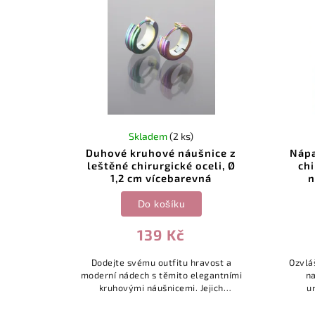
Skladem
(2 ks)
Duhové kruhové náušnice z
Nápa
leštěné chirurgické oceli, Ø
chi
1,2 cm vícebarevná
n
Do košíku
139 Kč
Dodejte svému outfitu hravost a
Ozvlá
moderní nádech s těmito elegantními
n
kruhovými náušnicemi. Jejich
u
minimalistický tvar v kombinaci s
náuš
fascinujícím duhovým leskem vytváří
ja