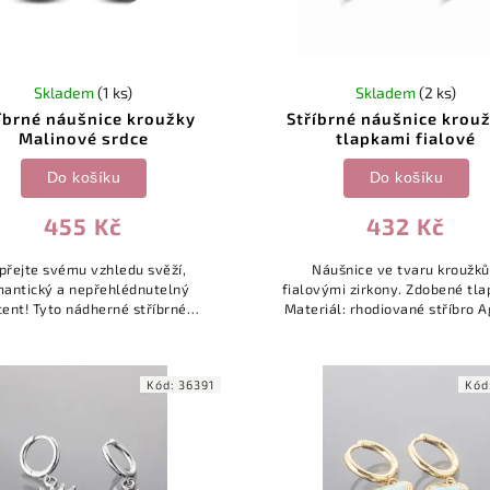
Skladem
(1 ks)
Skladem
(2 ks)
íbrné náušnice kroužky
Stříbrné náušnice krou
Malinové srdce
tlapkami fialové
Do košíku
Do košíku
455 Kč
432 Kč
přejte svému vzhledu svěží,
Náušnice ve tvaru kroužků
antický a nepřehlédnutelný
fialovými zirkony. Zdobené tla
cent! Tyto nádherné stříbrné
Materiál: rhodiované stříbro A
žkové náušnice (hoops) zdobí
zirkony. Průměr: 1,5cm.
da zářivých čirých zirkonů a
dominantní motiv...
Kód:
36391
Kód