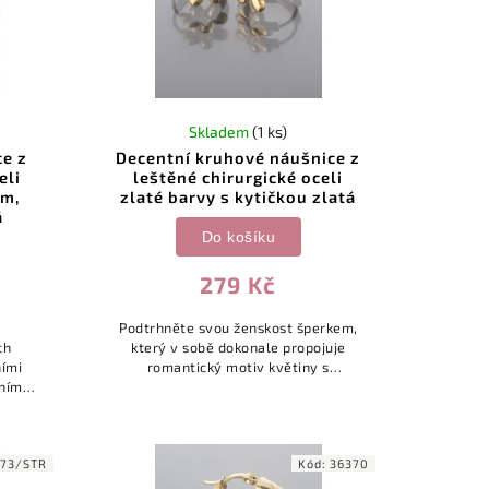
Skladem
(1 ks)
e z
Decentní kruhové náušnice z
eli
leštěné chirurgické oceli
em,
zlaté barvy s kytičkou zlatá
á
Do košíku
279 Kč
Podtrhněte svou ženskost šperkem,
ch
který v sobě dokonale propojuje
ními
romantický motiv květiny s
vním
moderním kruhovým tvarem. Tyto
díčko
náušnice jsou navrženy tak, aby
ící
dodaly vašemu vzhledu...
.
373/STR
Kód:
36370