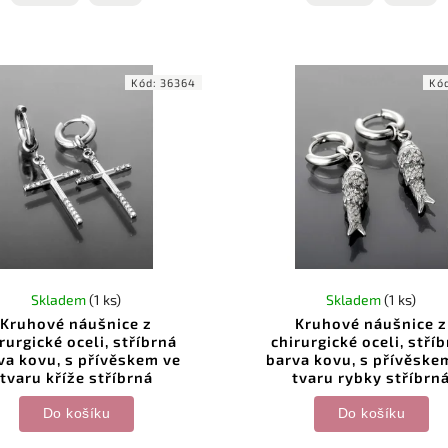
zdobené precizním...
se...
Kód:
36364
Kó
Skladem
(1 ks)
Skladem
(1 ks)
Kruhové náušnice z
Kruhové náušnice z
rurgické oceli, stříbrná
chirurgické oceli, stří
va kovu, s přívěskem ve
barva kovu, s přívěske
tvaru kříže stříbrná
tvaru rybky stříbrn
Do košíku
Do košíku