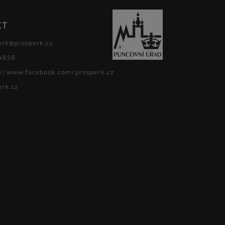
KT
erk
@
prosperk.cz
4858
://www.facebook.com/prosperk.cz
erk.cz