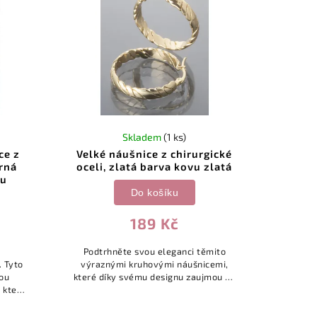
Skladem
(1 ks)
ce z
Velké náušnice z chirurgické
brná
oceli, zlatá barva kovu zlatá
vu
Do košíku
189 Kč
Podtrhněte svou eleganci těmito
. Tyto
výraznými kruhovými náušnicemi,
sou
které díky svému designu zaujmou na
 které
první pohled. Zlaté provedení dodává
 styl.
šperku nádech luxusu, díky čemuž
edení
se...