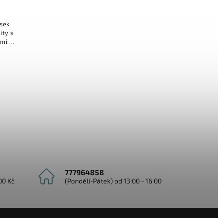
usek
ity s
mi.
cký
 cm s
777964858
00 Kč
(Pondělí-Pátek) od 13:00 - 16:00