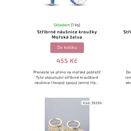
Skladem
(1 ks)
Stříbrné náušnice kroužky
Stř
Mořská želva
Do košíku
455 Kč
Přeneste se přímo na mořské pobřeží!
Do
Tyto okouzlující stříbrné kroužkové
rom
náušnice (hoops) spojují jemný třpyt
ak
modrých tónů s oblíbeným motivem
krou
mořské želvičky, která je symbolem...
řa
Kód:
36394