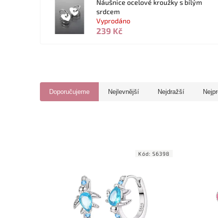
Náušnice ocelové kroužky s bílým
srdcem
Vyprodáno
239 Kč
Doporučujeme
Nejlevnější
Nejdražší
Nejpr
Kód:
S6398