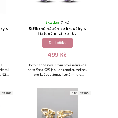
Skladem
(1 ks)
žky s
Stříbrné náušnice kroužky s
fialovými zirkonky
Do košíku
499 Kč
 s
Tyto nadčasové kroužkové náušnice
pkami.
ze stříbra 925 jsou dokonalou volbou
g 925,
pro každou ženu, která miluje
decentní, a přesto nepřehlédnutelné
šperky. Čelní strana náušnic je
osázena...
:
36388
Kód:
36385