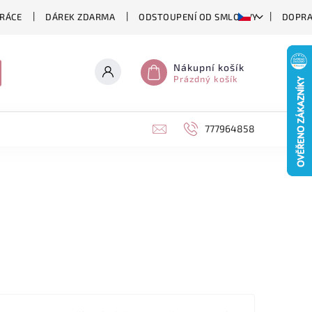
RÁCE
DÁREK ZDARMA
ODSTOUPENÍ OD SMLOUVY
DOPRA
Nákupní košík
Prázdný košík
777964858