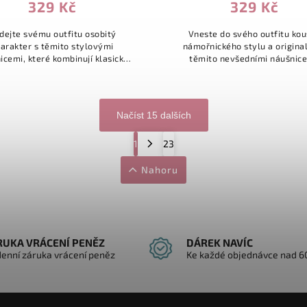
329 Kč
329 Kč
dejte svému outfitu osobitý
Vneste do svého outfitu ko
arakter s těmito stylovými
námořnického stylu a original
icemi, které kombinují klasický
těmito nevšedními náušnice
vý design s jemným přívěskem
Design spojuje minimalisti
varu kříže. Tento šperk v sobě
kruhový základ o průměru 1,2
snoubí...
hravým přívěskem...
Načíst 15 dalších
1
23
Nahoru
RUKA VRÁCENÍ PENĚZ
DÁREK NAVÍC
denní záruka vrácení peněz
Ke každé objednávce nad 6