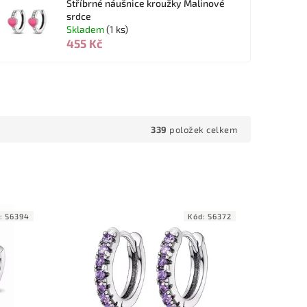
Stříbrné náušnice kroužky Malinové
srdce
Skladem
(1 ks)
455 Kč
339
položek celkem
:
S6394
Kód:
S6372