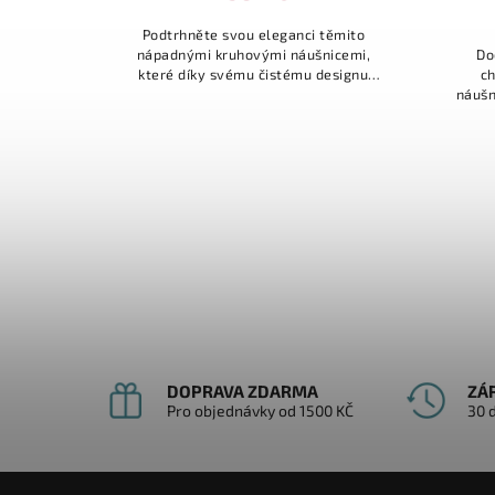
Podtrhněte svou eleganci těmito
nápadnými kruhovými náušnicemi,
Do
které díky svému čistému designu
ch
zaujmou na první pohled. Jsou
náušn
navrženy tak, aby se staly vaším
kruho
nepostradatelným...
ve t
DOPRAVA ZDARMA
ZÁ
Pro objednávky od 1500 KČ
30 