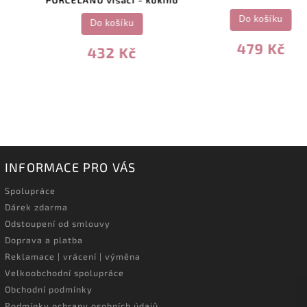
Do košíku
Do košíku
479 Kč
432 Kč
INFORMACE PRO VÁS
Spolupráce
Dárek zdarma
Odstoupení od smlouvy
Doprava a platba
Reklamace | vrácení | výměna
Velkoobchodní spolupráce
Obchodní podmínky
Podmínky ochrany osobních údajů