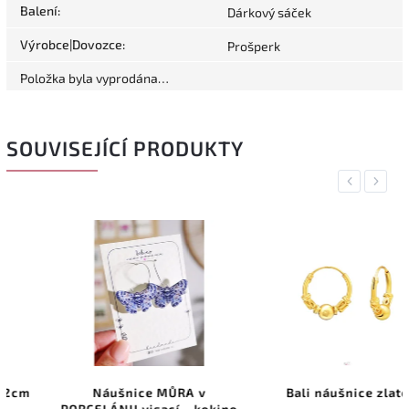
Balení
:
Dárkový sáček
Výrobce|Dovozce
:
Prošperk
Položka byla vyprodána…
SOUVISEJÍCÍ PRODUKTY
Previous
Next
Náušnice MŮRA v
Bali náušnice zlaté
PORCELÁNU visací - kokino