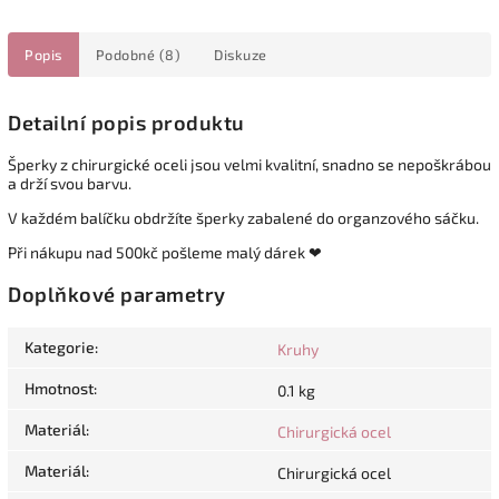
Popis
Podobné (8)
Diskuze
Detailní popis produktu
Šperky z chirurgické oceli jsou velmi kvalitní, snadno se nepoškrábou
a drží svou barvu.
V každém balíčku obdržíte šperky zabalené do organzového sáčku.
Při nákupu nad 500kč pošleme malý dárek ❤
Doplňkové parametry
Kategorie
:
Kruhy
Hmotnost
:
0.1 kg
Materiál
:
Chirurgická ocel
Materiál
:
Chirurgická ocel