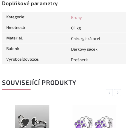
Doplňkové parametry
Kategorie
:
Kruhy
Hmotnost
:
0.1 kg
Materiál
:
Chirurgická ocel
Balení
:
Dárkový sáček
Výrobce|Dovozce
:
Prošperk
SOUVISEJÍCÍ PRODUKTY
Previous
Next