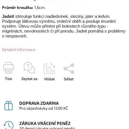
Průměr kroužku:
1,6cm.
Jadeit
stimuluje funkci nadledvinek, sleziny, jater a ledvin.
Podporuje látkovou výměnu, srdeční oběh a posiluje imunitní
systém. Úlevu může přinést při bolestech různého typu -
migrénách, nevolnostech či při porodu. Jadeit pomáhá s problémy
s nespavostí.
Detailní informace
Tisk
Zeptat se
Hlídat
Sdílet
DOPRAVA ZDARMA
Pro objednávky od 1500 KČ
ZÁRUKA VRÁCENÍ PENĚZ
30 denní záruka vrácení peněz