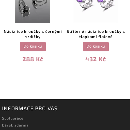
Náušnice kroužky s černými
Stříbrné náušnice kroužky s
srdíčky
tlapkami fialové
Do košíku
Do košíku
288 Kč
432 Kč
INFORMACE PRO VÁS
Spolupráce
Dárek zdarma