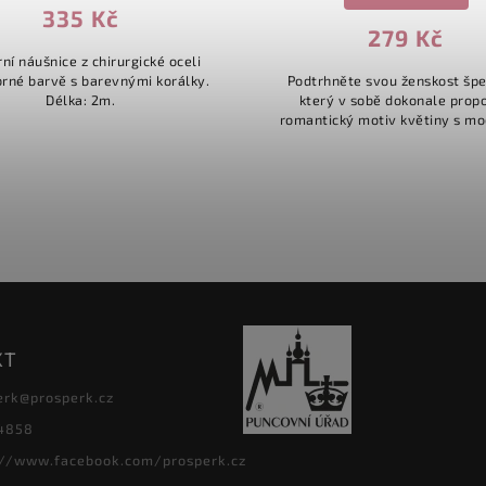
335 Kč
279 Kč
í náušnice z chirurgické oceli
vnými korálky.
Podtrhněte svou ženskost šp
Délka: 2m.
který v sobě dokonale propo
romantický motiv květiny s m
kruhovým tvarem. Tyto náušni
navrženy tak, aby dodaly v
vzhledu...
KT
erk
@
prosperk.cz
4858
://www.facebook.com/prosperk.cz