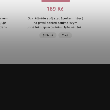
169 Kč
Vyj
stylo
erkem,
Ozvláštněte svůj styl šperkem, který
"hu
juje
na první pohled zaujme svým
motiv
oderním
unikátním zpracováním. Tyto náušnice
zvýr
ce jsou
na první pohled vypadají jako tři jemně
Stříbrná
Zlatá
ašemu
propojené kruhy zdobené precizním...