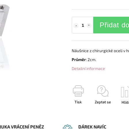
Přidat d
Náušnice z chirurgické oceli v 
Průměr
: 2cm.
Detailní informace
Tisk
Zeptat se
Hlíd
RUKA VRÁCENÍ PENĚZ
DÁREK NAVÍC