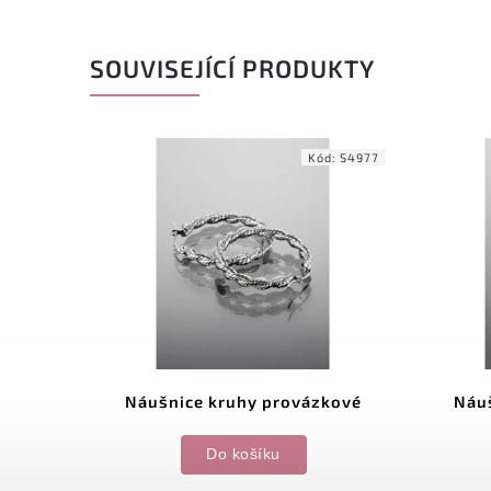
SOUVISEJÍCÍ PRODUKTY
ód:
S6117
Kód:
S4977
ená
Náušnice kruhy provázkové
Náuš
Do košíku