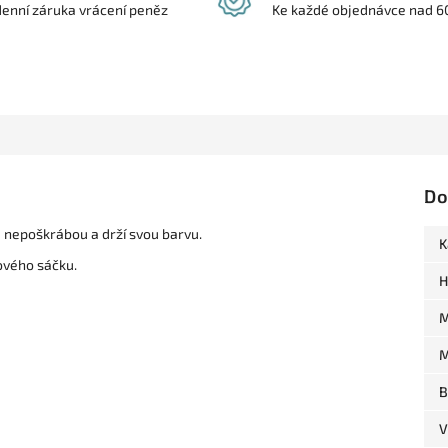
denní záruka vrácení peněz
Ke každé objednávce nad 6
Do
se nepoškrábou a drží svou barvu.
K
ového sáčku.
H
M
M
B
V