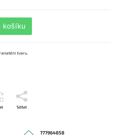
o košíku
hranatém tvaru.
at
Sdílet
777964858