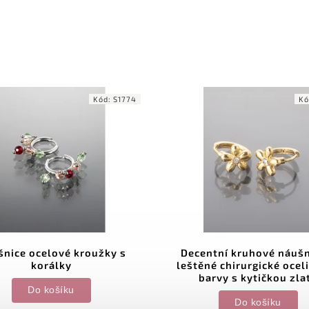
Kód:
S1774
Kó
nice ocelové kroužky s
Decentní kruhové náušn
korálky
leštěné chirurgické oceli
barvy s kytičkou zla
Do košíku
Do košíku