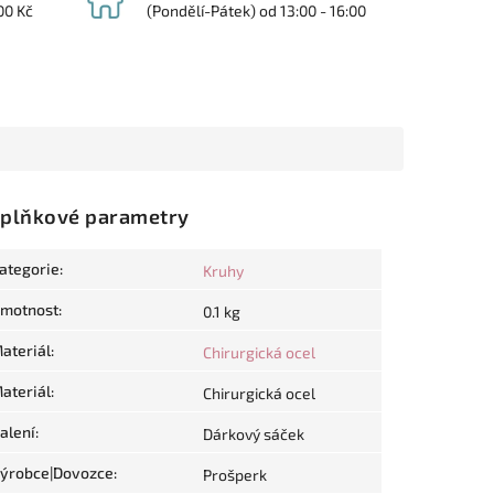
00 Kč
(Pondělí-Pátek) od 13:00 - 16:00
plňkové parametry
ategorie
:
Kruhy
motnost
:
0.1 kg
ateriál
:
Chirurgická ocel
ateriál
:
Chirurgická ocel
alení
:
Dárkový sáček
ýrobce|Dovozce
:
Prošperk