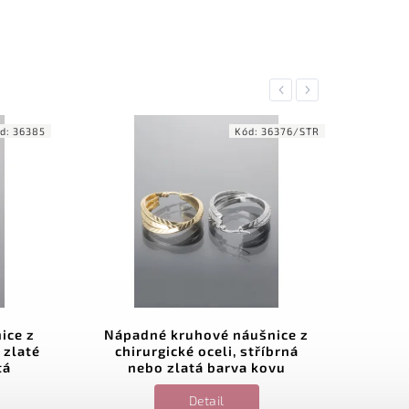
Previous
Next
d:
36385
Kód:
36376/STR
ice z
Nápadné kruhové náušnice z
Náu
 zlaté
chirurgické oceli, stříbrná
tá
nebo zlatá barva kovu
Detail