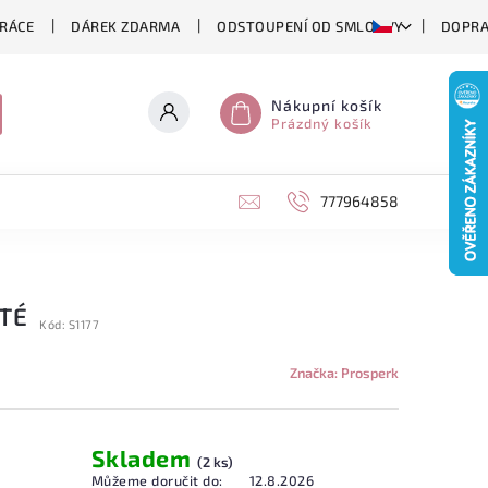
RÁCE
DÁREK ZDARMA
ODSTOUPENÍ OD SMLOUVY
DOPRA
Nákupní košík
Prázdný košík
777964858
TÉ
Kód:
S1177
Značka:
Prosperk
Skladem
(2 ks)
Můžeme doručit do:
12.8.2026