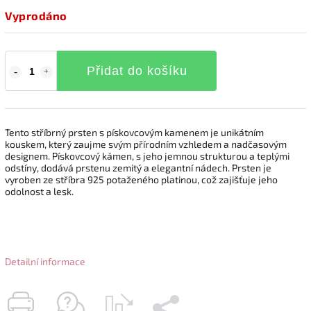
Vyprodáno
Přidat do košíku
Tento stříbrný prsten s pískovcovým kamenem je unikátním
kouskem, který zaujme svým přírodním vzhledem a nadčasovým
designem. Pískovcový kámen, s jeho jemnou strukturou a teplými
odstíny, dodává prstenu zemitý a elegantní nádech. Prsten je
vyroben ze stříbra 925 potaženého platinou, což zajišťuje jeho
odolnost a lesk.
Detailní informace