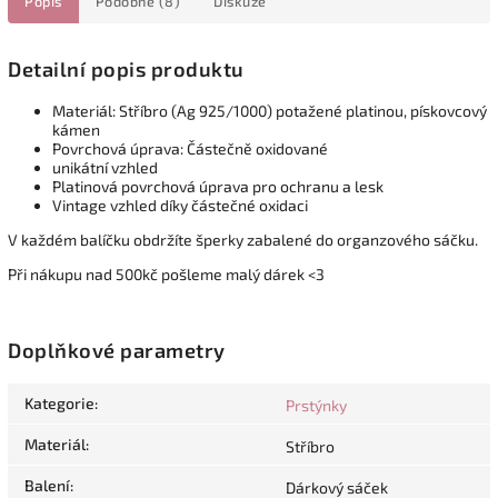
Popis
Podobné (8)
Diskuze
Detailní popis produktu
Materiál: Stříbro (Ag 925/1000) potažené platinou, pískovcový
kámen
Povrchová úprava: Částečně oxidované
unikátní vzhled
Platinová povrchová úprava pro ochranu a lesk
Vintage vzhled díky částečné oxidaci
V každém balíčku obdržíte šperky zabalené do organzového sáčku.
Při nákupu nad 500kč pošleme malý dárek <3
Doplňkové parametry
Kategorie
:
Prstýnky
Materiál
:
Stříbro
Balení
:
Dárkový sáček