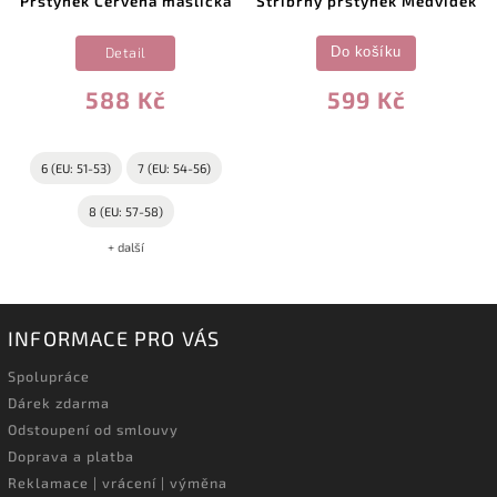
Prstýnek Červená mašlička
Stříbrný prstýnek Medvídek
Detail
Do košíku
588 Kč
599 Kč
6 (EU: 51-53)
7 (EU: 54-56)
8 (EU: 57-58)
+ další
INFORMACE PRO VÁS
Spolupráce
Dárek zdarma
Odstoupení od smlouvy
Doprava a platba
Reklamace | vrácení | výměna