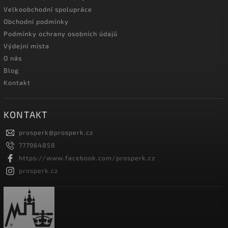
Velkoobchodní spolupráce
Obchodní podmínky
Podmínky ochrany osobních údajů
Výdejní místa
O nás
Blog
Kontakt
KONTAKT
prosperk
@
prosperk.cz
777964858
https://www.facebook.com/prosperk.cz
prosperk.cz