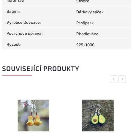
Materiál
:
Stříbro
Balení
:
Dárkový sáček
Výrobce|Dovozce
:
Prošperk
Povrchová úprava
:
Rhodiováno
Ryzost
:
925/1000
SOUVISEJÍCÍ PRODUKTY
Previous
Next