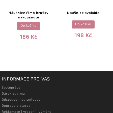
Náušnice Fimo hrušky
Náušnice avokádo
nakousnuté
Do košíku
Do košíku
198 Kč
186 Kč
INFORMACE PRO VÁS
Spolupráce
Dárek zdarma
Odstoupení od smlouvy
Doprava a platba
Reklamace | vrácení | výměna