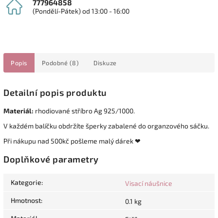
777964858
(Pondělí-Pátek) od 13:00 - 16:00
Popis
Podobné (8)
Diskuze
Detailní popis produktu
Materiál:
rhodiované stříbro Ag 925/1000.
V každém balíčku obdržíte šperky zabalené do organzového sáčku.
Při nákupu nad 500kč pošleme malý dárek ❤
Doplňkové parametry
Kategorie
:
Visací náušnice
Hmotnost
:
0.1 kg