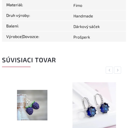
Materiál
:
Fimo
Druh výroby
:
Handmade
Balení
:
Dárkový sáček
Výrobce|Dovozce
:
Prošperk
SÚVISIACI TOVAR
Previous
Next