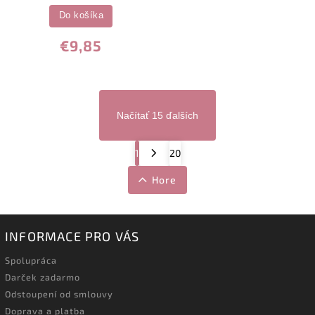
Do košíka
€9,85
Načítať 15 ďalších
1
20
Hore
INFORMACE PRO VÁS
Spolupráca
Darček zadarmo
Odstoupení od smlouvy
Doprava a platba