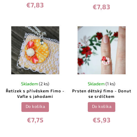
€7,83
€7,83
Skladem
(2 ks)
Skladem
(1 ks)
Řetízek s přívěskem Fimo -
Prsten dětský fimo - Donut
Vafle s jahodami
se srdíčkem
Do košíka
Do košíka
€7,75
€5,93