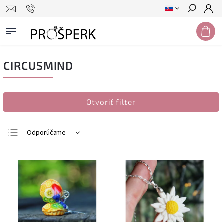
Hľadať
CIRCUSMIND
Otvoriť filter
Odporúčame
Najlacnejšie
Najdrahšie
Najpredávanejšie
Abecedne