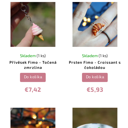
Skladem
(1 ks)
Skladem
(1 ks)
Přívěsek Fimo - Točená
Prsten Fimo - Croissant s
zmrzlina
čokoládou
Do košíka
Do košíka
€7,42
€5,93