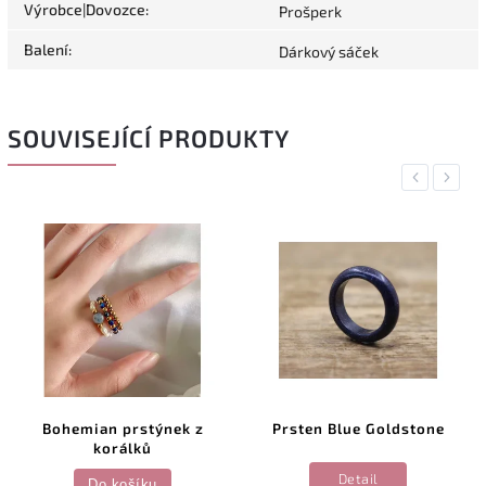
Výrobce|Dovozce
:
Prošperk
Balení
:
Dárkový sáček
SOUVISEJÍCÍ PRODUKTY
Previous
Next
Bohemian prstýnek z
Prsten Blue Goldstone
korálků
Detail
Do košíku