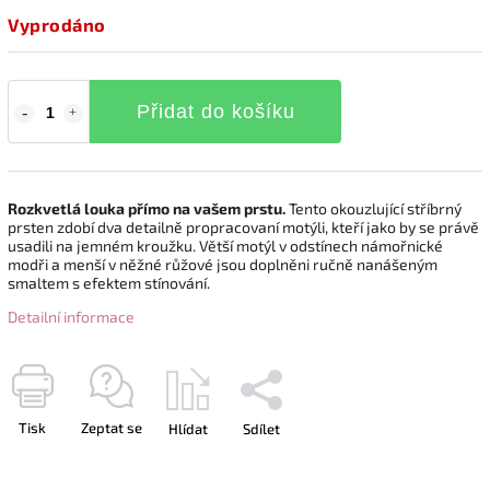
Vyprodáno
Přidat do košíku
Rozkvetlá louka přímo na vašem prstu.
Tento okouzlující stříbrný
prsten zdobí dva detailně propracovaní motýli, kteří jako by se právě
usadili na jemném kroužku. Větší motýl v odstínech námořnické
modři a menší v něžné růžové jsou doplněni ručně nanášeným
smaltem s efektem stínování.
Detailní informace
Tisk
Zeptat se
Hlídat
Sdílet