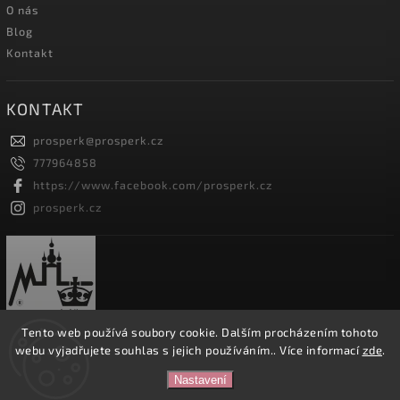
O nás
Blog
Kontakt
KONTAKT
prosperk
@
prosperk.cz
777964858
https://www.facebook.com/prosperk.cz
prosperk.cz
Tento web používá soubory cookie. Dalším procházením tohoto
webu vyjadřujete souhlas s jejich používáním.. Více informací
zde
.
Copyright 2026
Prošperk.cz
. Všechna práva vyhrazena.
Nastavení
Vytvořil
Shoptet
| Design
Shoptak.cz.