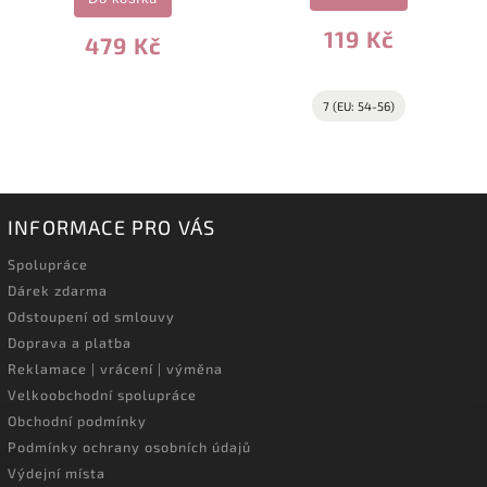
119 Kč
479 Kč
7 (EU: 54-56)
INFORMACE PRO VÁS
Spolupráce
Dárek zdarma
Odstoupení od smlouvy
Doprava a platba
Reklamace | vrácení | výměna
Velkoobchodní spolupráce
Obchodní podmínky
Podmínky ochrany osobních údajů
Výdejní místa