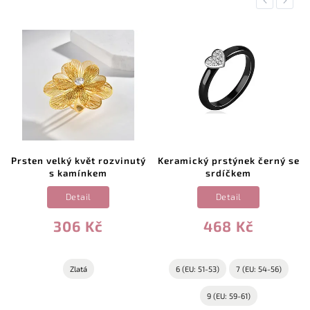
Previous
Next
Prsten velký květ rozvinutý
Keramický prstýnek černý se
s kamínkem
srdíčkem
Detail
Detail
306 Kč
468 Kč
Zlatá
6 (EU: 51-53)
7 (EU: 54-56)
9 (EU: 59-61)