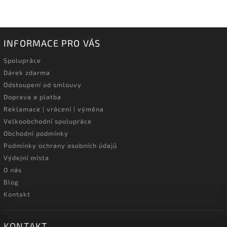
INFORMACE PRO VÁS
Spolupráce
Dárek zdarma
Odstoupení od smlouvy
Doprava a platba
Reklamace | vrácení | výměna
Velkoobchodní spolupráce
Obchodní podmínky
Podmínky ochrany osobních údajů
Výdejní místa
O nás
Blog
Kontakt
KONTAKT