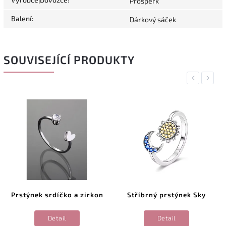
Prošperk
Balení
:
Dárkový sáček
SOUVISEJÍCÍ PRODUKTY
Previous
Next
Prstýnek srdíčko a zirkon
Stříbrný prstýnek Sky
Detail
Detail