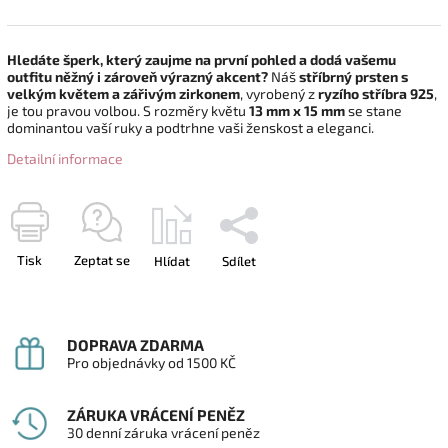
Hledáte šperk, který zaujme na první pohled a dodá vašemu
outfitu něžný i zároveň výrazný akcent?
Náš
stříbrný prsten s
velkým květem a zářivým zirkonem
, vyrobený z
ryzího stříbra 925
,
je tou pravou volbou. S rozměry květu
13 mm x 15 mm
se stane
dominantou vaší ruky a podtrhne vaši ženskost a eleganci.
Detailní informace
Tisk
Zeptat se
Hlídat
Sdílet
DOPRAVA ZDARMA
Pro objednávky od 1500 KČ
ZÁRUKA VRÁCENÍ PENĚZ
30 denní záruka vrácení peněz