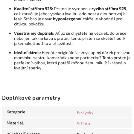
Kvalitní stříbro 925:
Prsten je vyroben z
ryzího stříbra 925
,
což zaručuje jeho vysokou kvalitu, odolnost a dlouhotrvající
lesk. Stříbro je navíc
hypoalergenní
, takže je vhodné i pro
citlivou pokožku.
Všestranný doplněk:
Ať už se chystáte na večírek, do práce
nebo jen tak na kávu s přáteli, tento prsten se skvěle hodí k
jakémukoli outfitu a příležitosti.
Ideální dárek:
Hledáte originální a smysluplný dárek pro svou
maminku, sestru, kamarádku nebo partnerku? Tento prsten je
perfektní volbou, která potěší každou ženu milující krásné a
kvalitní šperky.
Doplňkové parametry
Kategorie
:
Prstýnky
Materiál
:
Stříbro
Výrobce|Dovozce
: