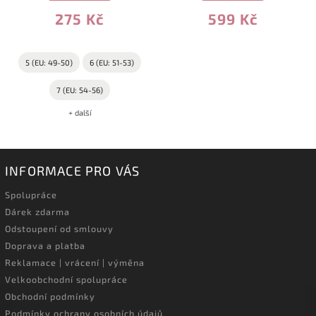
275 Kč
599 Kč
5 (EU: 49-50)
6 (EU: 51-53)
7 (EU: 54-56)
+ další
INFORMACE PRO VÁS
Spolupráce
Dárek zdarma
Odstoupení od smlouvy
Doprava a platba
Reklamace | vrácení | výměna
Velkoobchodní spolupráce
Obchodní podmínky
Podmínky ochrany osobních údajů