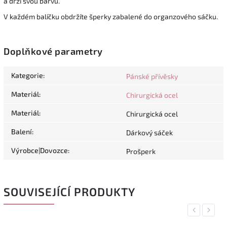
a drží svou barvu.
V každém balíčku obdržíte šperky zabalené do organzového sáčku.
Doplňkové parametry
Kategorie
:
Pánské přívěsky
Materiál
:
Chirurgická ocel
Materiál
:
Chirurgická ocel
Balení
:
Dárkový sáček
Výrobce|Dovozce
:
Prošperk
SOUVISEJÍCÍ PRODUKTY
Previous
Next