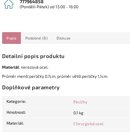
777964858
(Pondělí-Pátek) od 13:00 - 16:00
Popis
Podobné (8)
Diskuze
Detailní popis produktu
Materiál
: nerezová ocel.
Průměr menší perličky 0,7cm, průměr větší perličky 1,1cm.
Doplňkové parametry
Kategorie
:
Pecičky
Hmotnost
:
0.1 kg
Materiál
:
Chirurgická ocel