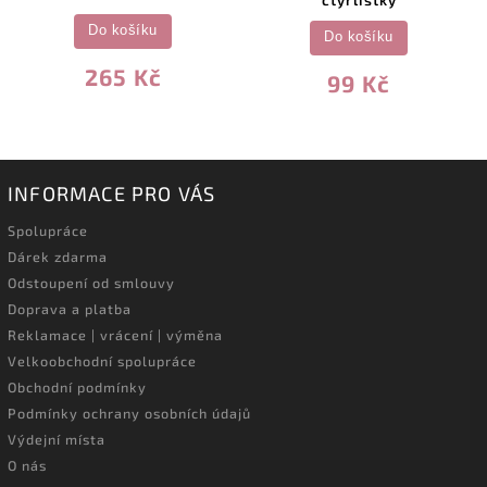
Do košíku
Do košíku
265 Kč
99 Kč
INFORMACE PRO VÁS
Spolupráce
Dárek zdarma
Odstoupení od smlouvy
Doprava a platba
Reklamace | vrácení | výměna
Velkoobchodní spolupráce
Obchodní podmínky
Podmínky ochrany osobních údajů
Výdejní místa
O nás