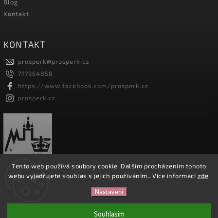
Blog
Kontakt
KONTAKT
prosperk
@
prosperk.cz
777964858
https://www.facebook.com/prosperk.cz
prosperk.cz
Tento web používá soubory cookie. Dalším procházením tohoto
webu vyjadřujete souhlas s jejich používáním.. Více informací
zde
.
Copyright 2026
Prošperk.cz
. Všechna práva vyhrazena.
Nastavení
Vytvořil
Shoptet
| Design
Shoptak.cz.
Souhlasím