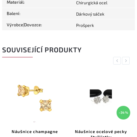
Materiál
:
Chirurgická ocel
Balení
:
Dárkový sáček
Výrobce|Dovozce
:
Prošperk
SOUVISEJÍCÍ PRODUKTY
Previous
Next
–34 %
Náušnice champagne
Náušnice ocelové pecky
čtyřlístky