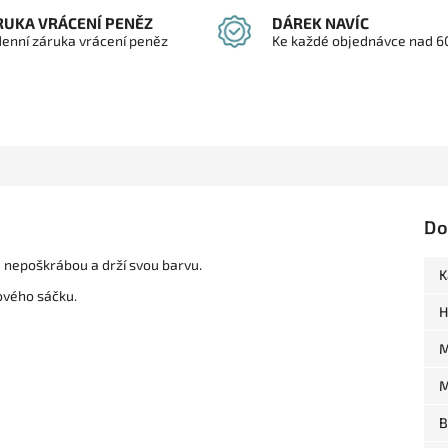
RUKA VRÁCENÍ PENĚZ
DÁREK NAVÍC
denní záruka vrácení peněz
Ke každé objednávce nad 6
Do
se nepoškrábou a drží svou barvu.
K
ového sáčku.
H
M
M
B