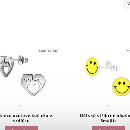
V
Kód:
35140
K
šnice ocelové kočička v
Dětské stříbrné náušn
srdíčku
Smajlík