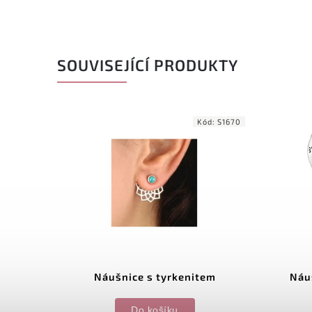
SOUVISEJÍCÍ PRODUKTY
d:
34713
Kód:
S1670
 ze
Náušnice s tyrkenitem
Náu
Do košíku