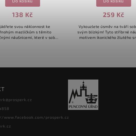
Do košíku
Do košíku
138 Kč
259 Kč
jádřete svou náklonnost ke
Vykouzlete úsměv na tváři so
řnohým mazlíčkům s těmito
svým blízkým! Tyto stříbrné ná
čnými náušnicemi, které v sobě
motivem ikonického žlutého s
jí motiv kočky a symbol srdce.
jsou dokonalým zdrojem pozi
hravý, a přesto minimalistický
energie. Díky svému veselému
design je...
KT
erk
@
prosperk.cz
4858
://www.facebook.com/prosperk.cz
erk.cz