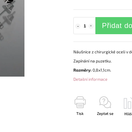
Přidat d
Náušnice z chirurgické oceli v 
Zapínání na puzetku.
Rozměry:
0,8x1,1cm.
Detailní informace
Tisk
Zeptat se
Hlíd