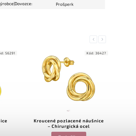
ýrobce|Dovozce
:
Prošperk
Previous
Next
ód:
S6291
Kód:
36427
ice
Kroucené pozlacené náušnice
Ná
– Chirurgická ocel