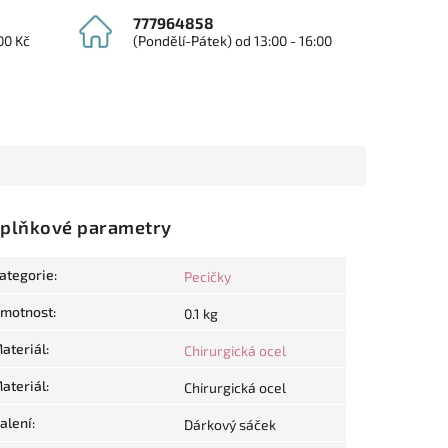
777964858
00 Kč
(Pondělí-Pátek) od 13:00 - 16:00
plňkové parametry
ategorie
:
Pecičky
motnost
:
0.1 kg
ateriál
:
Chirurgická ocel
ateriál
:
Chirurgická ocel
alení
:
Dárkový sáček