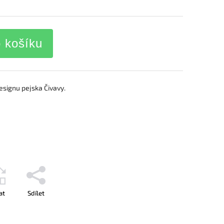
o košíku
designu pejska Čivavy.
at
Sdílet