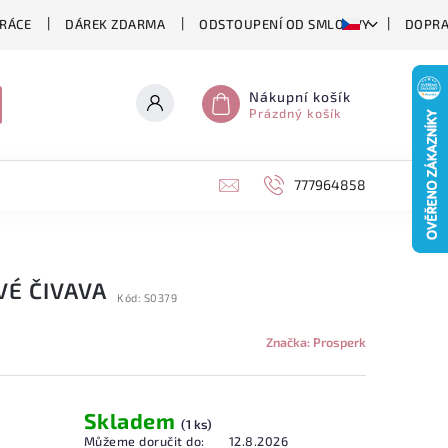
RÁCE
DÁREK ZDARMA
ODSTOUPENÍ OD SMLOUVY
DOPRA
Nákupní košík
Prázdný košík
777964858
VÉ ČIVAVA
Kód:
S0379
Značka:
Prosperk
Skladem
(1 ks)
Můžeme doručit do:
12.8.2026