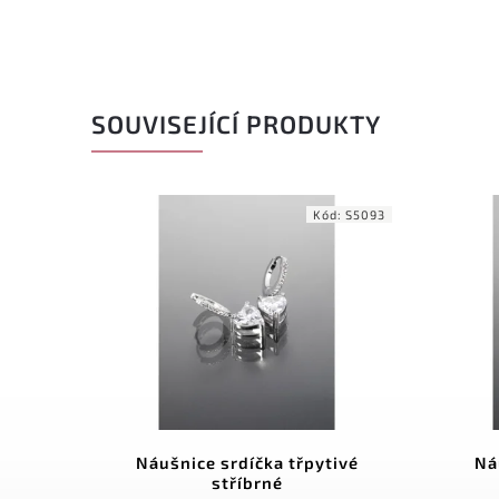
SOUVISEJÍCÍ PRODUKTY
d:
S0938
Kód:
S5093
atými
Náušnice srdíčka třpytivé
Ná
stříbrné