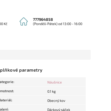
777964858
00 Kč
(Pondělí-Pátek) od 13:00 - 16:00
plňkové parametry
ategorie
:
Náušnice
motnost
:
0.1 kg
ateriál
:
Obecný kov
alení
:
Dárkový sáček