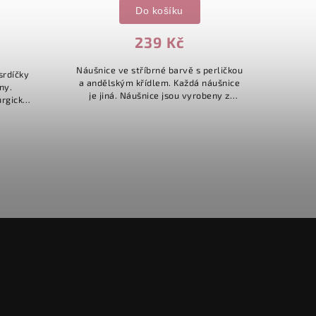
Do košíku
239 Kč
Náušnice ve stříbrné barvě s perličkou
srdíčky
a andělským křídlem. Každá náušnice
ny.
Tyto 
je jiná. Náušnice jsou vyrobeny z
urgické
tva
chirurgické oceli. Délka: 6cm.
op
roz
dece