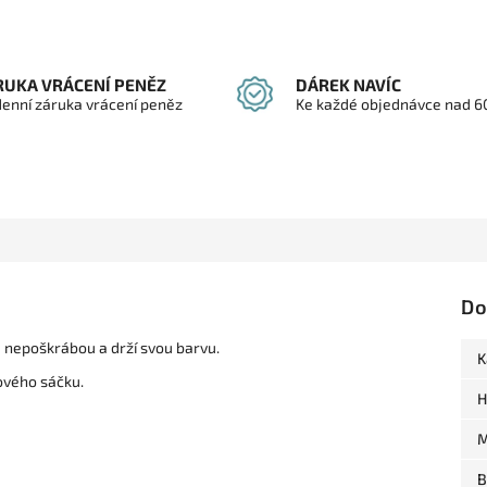
RUKA VRÁCENÍ PENĚZ
DÁREK NAVÍC
denní záruka vrácení peněz
Ke každé objednávce nad 6
Do
se nepoškrábou a drží svou barvu.
K
ového sáčku.
H
M
B