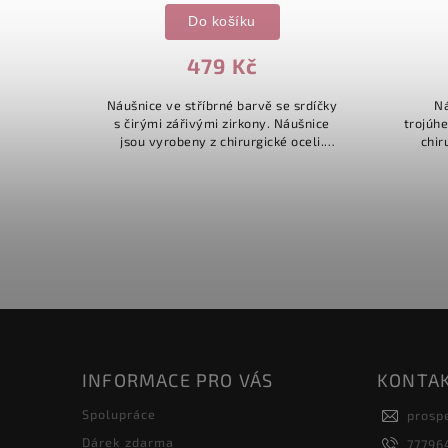
Do košíku
479 Kč
irými
Náušnice ve stříbrné barvě se srdíčky
Ná
s čirými zářivými zirkony. Náušnice
trojúhe
eli.
jsou vyrobeny z chirurgické oceli.
chir
Průměr: 1,2cm.
INFORMACE PRO VÁS
KONTA
Spolupráce
prosp
Dárek zdarma
77796