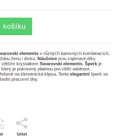
o košíku
warovski elements
v různých barevných kombinacích,
aždou ženu i dívku.
Náušnice
jsou zajímavé díky
ím větším krystalkem
Swarovski elements
.
Šperk
je
, který je pokovený platinou pro větší odolnost.
 řešené na klenotnická klipsa
.
Tento
elegantní
šperk se
všední pracovní dny.
at
Sdílet