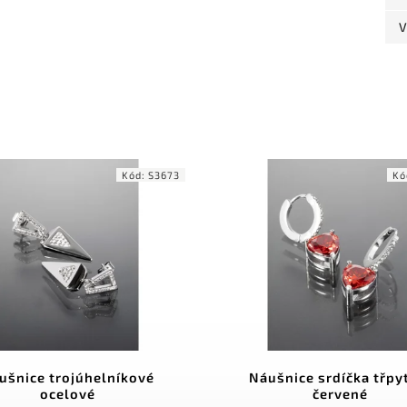
V
Kód:
S3673
Kó
ušnice trojúhelníkové
Náušnice srdíčka třpy
ocelové
červené