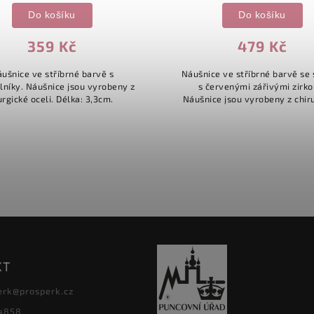
Do košíku
Do košíku
359 Kč
479 Kč
ušnice ve stříbrné barvě s
Náušnice ve stříbrné barvě se 
lníky. Náušnice jsou vyrobeny z
s červenými zářivými zirko
urgické oceli. Délka: 3,3cm.
Náušnice jsou vyrobeny z chir
oceli. Průměr: 1,2cm.
KT
erk
@
prosperk.cz
4858