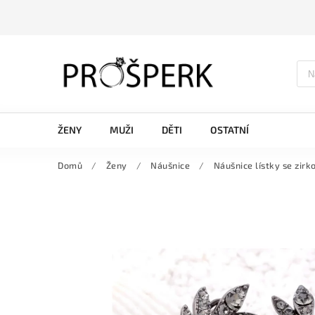
ŽENY
MUŽI
DĚTI
OSTATNÍ
Domů
/
Ženy
/
Náušnice
/
Náušnice lístky se zirk