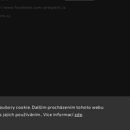
://www.facebook.com/prosperk.cz
erk.cz
oubory cookie. Dalším procházením tohoto webu
Copyright 2026
Prošperk.cz
. Všechna práva vyhrazena.
s jejich používáním.. Více informací
zde
.
Vytvořil
Shoptet
| Design
Shoptak.cz.