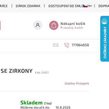
RÁCE
DÁREK ZDARMA
ODSTOUPENÍ OD SMLOUVY
DOPRA
Nákupní košík
Prázdný košík
777964858
 SE ZIRKONY
Kód:
S1937
Značka:
Prosperk
Skladem
(1 ks)
Můžeme doručit do:
10.8.2026