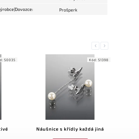
ýrobce|Dovozce
:
Prošperk
Previous
Next
d:
S0035
Kód:
S1398
tivé
Náušnice s křídly každá jiná
R
le