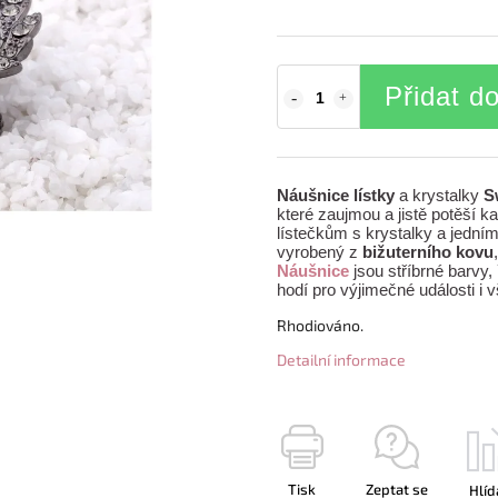
Přidat d
Náušnice lístky
a krystalky
S
které zaujmou a jistě potěší k
lístečkům s krystalky a jedn
vyrobený z
bižuterního kovu
Náušnice
jsou stříbrné barvy,
hodí pro výjimečné události i 
Rhodiováno.
Detailní informace
Tisk
Zeptat se
Hlíd