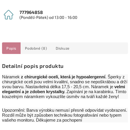
777964858
(Pondělí-Pátek) od 13:00 - 16:00
Popis
Podobné (8)
Diskuze
Detailní popis produktu
Náramek
z chirurgické oceli, která je hypoalergenní
. Šperky z
chirurgické oceli jsou velmi kvalitní, snadno se nepoškrábou a drží
svou barvu. Nastavitelná délka 17,5 - 20,5 cm. Náramek je
velmi
elegantní a je zdoben krystalky
.
Zapínání je na karabinku. Tímto
kouzelným náramkem vykouzlíte úsměv na tváři každé ženy!
Upozornění: Barva výrobku nemusí přesně odpovídat vyobrazení.
Rozdíl může být způsoben technikou fotografování nebo typem
vašeho monitoru. Děkujeme za pochopení