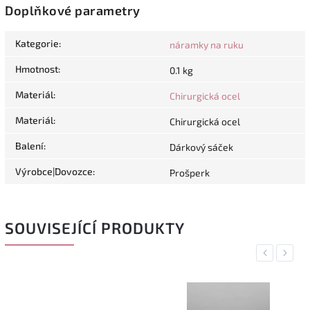
Doplňkové parametry
Kategorie
:
náramky na ruku
Hmotnost
:
0.1 kg
Materiál
:
Chirurgická ocel
Materiál
:
Chirurgická ocel
Balení
:
Dárkový sáček
Výrobce|Dovozce
:
Prošperk
SOUVISEJÍCÍ PRODUKTY
Previous
Next