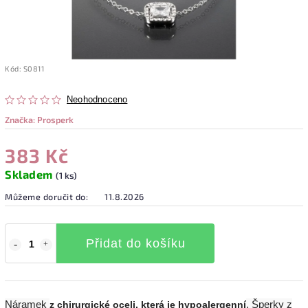
Kód:
S0811
Neohodnoceno
Značka:
Prosperk
383 Kč
Skladem
(1 ks)
Můžeme doručit do:
11.8.2026
Přidat do košíku
Náramek
. Šperky z
z chirurgické oceli, která je hypoalergenní