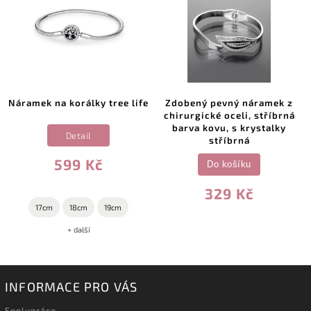
Náramek na korálky tree life
Zdobený pevný náramek z
chirurgické oceli, stříbrná
barva kovu, s krystalky
Detail
stříbrná
599 Kč
Do košíku
329 Kč
17cm
18cm
19cm
+ další
INFORMACE PRO VÁS
Spolupráce