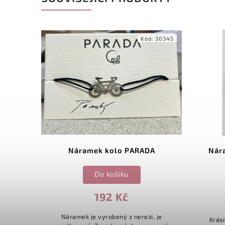
d:
S2248
Kód:
30345
mek
Náramek kolo PARADA
Nár
Do košíku
192 Kč
Náramek je vyrobený z nerezi, je
celi o
Krás