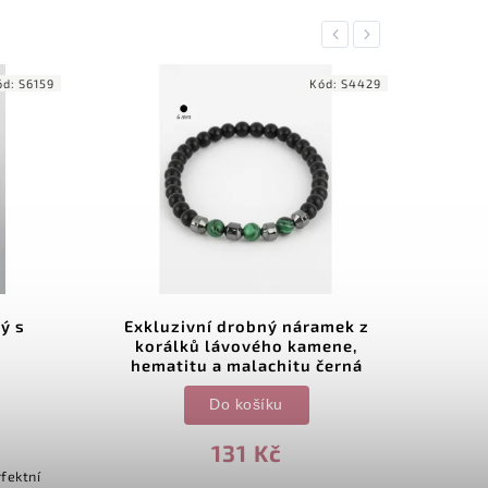
Previous
Next
ód:
S6159
Kód:
S4429
ý s
Exkluzivní drobný náramek z
Pá
korálků lávového kamene,
hematitu a malachitu černá
Do košíku
131 Kč
fektní
Materiál 316l chi