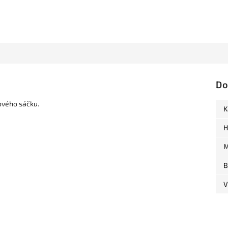
Do
ového sáčku.
K
H
M
B
V