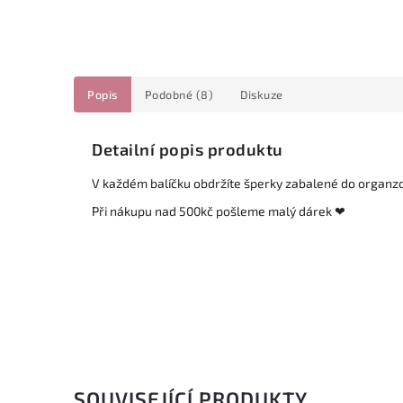
Popis
Podobné (8)
Diskuze
Detailní popis produktu
V každém balíčku obdržíte šperky zabalené do organz
Při nákupu nad 500kč pošleme malý dárek ❤
SOUVISEJÍCÍ PRODUKTY