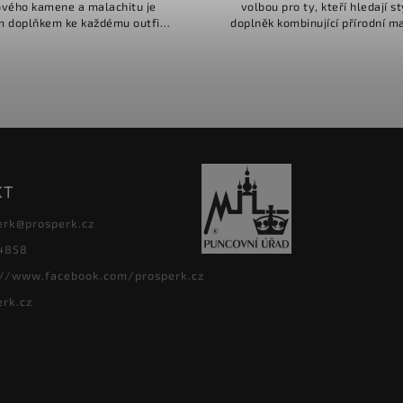
ového kamene a malachitu je
volbou pro ty, kteří hledají s
m doplňkem ke každému outfitu,
doplněk kombinující přírodní m
tně doladí a podrthne nevšední
s moderními prvky. Hodí se pro
led každé dámy, dítěte, či...
pro ženy, kteří mají rádi..
KT
erk
@
prosperk.cz
4858
://www.facebook.com/prosperk.cz
erk.cz