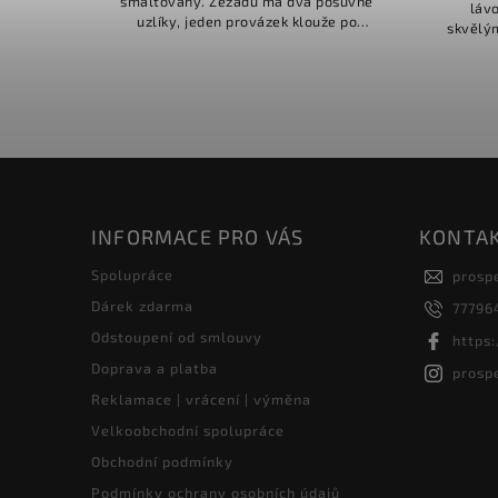
smaltovaný. Zezadu má dva posuvné
láv
uzlíky, jeden provázek klouže po
skvělý
druhém a lze ho libovolně zvětšit i
perfek
zmenšit. Provázky jsou velmi
vzh
kvalitní....
INFORMACE PRO VÁS
KONTA
Spolupráce
prosp
Dárek zdarma
77796
Odstoupení od smlouvy
https
Doprava a platba
prosp
Reklamace | vrácení | výměna
Velkoobchodní spolupráce
Obchodní podmínky
Podmínky ochrany osobních údajů