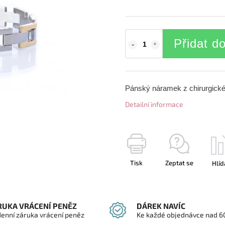
Přidat d
Pánský náramek z chirurgické 
Detailní informace
Tisk
Zeptat se
Hlíd
RUKA VRÁCENÍ PENĚZ
DÁREK NAVÍC
denní záruka vrácení peněz
Ke každé objednávce nad 6