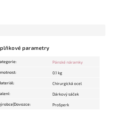
plňkové parametry
ategorie
:
Pánské náramky
motnost
:
0.1 kg
ateriál
:
Chirurgická ocel
alení
:
Dárkový sáček
ýrobce|Dovozce
:
Prošperk