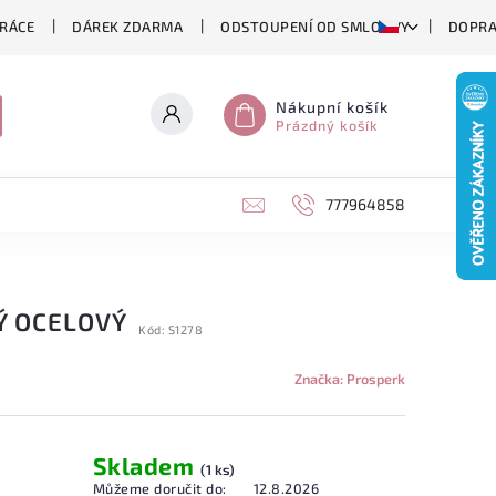
RÁCE
DÁREK ZDARMA
ODSTOUPENÍ OD SMLOUVY
DOPRA
Nákupní košík
Prázdný košík
777964858
Ý OCELOVÝ
Kód:
S1278
Značka:
Prosperk
Skladem
(1 ks)
Můžeme doručit do:
12.8.2026