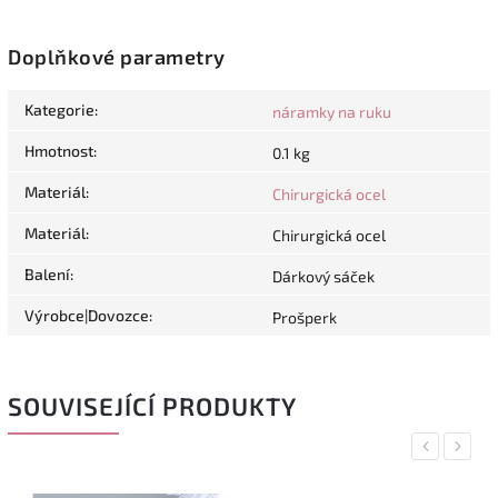
Doplňkové parametry
Kategorie
:
náramky na ruku
Hmotnost
:
0.1 kg
Materiál
:
Chirurgická ocel
Materiál
:
Chirurgická ocel
Balení
:
Dárkový sáček
Výrobce|Dovozce
:
Prošperk
SOUVISEJÍCÍ PRODUKTY
Previous
Next