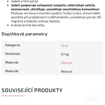
Jadeit a říční perla
Jadeit podporuje schopnost empatie, odstraňuje neklid,
neúnavnost, uklidňuje, usnadňuje mezilidskou komunikaci
.
Posiluje nervový a imunitní systém, funkci srdce, krevní oběh,
pomáhá při problémech s otěhotněním, usnadňuje porod, tiší
migrény a bolesti, snižuje teploty.
krásné jemné barvičky
Doplňkové parametry
Kategorie
:
Ženy
Hmotnost
:
0.1 kg
Materiál
:
Minerál
Materiál
:
Minerál
SOUVISEJÍCÍ PRODUKTY
Previous
Next