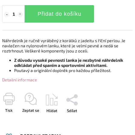
Přidat do košíku
Náhrdelník je ručně vyráběný z korálků z jadeitu s říční perlou. Je
navlečen na nylonovém lanku, které je velmi pevné a nedá se
roztrhnout. Veškeré komponenty jsou z oceli.
Z důvodu vysoké pevnosti lanka je nezbytné náhrdelník
odkládat před spaním a sportovními aktivitami.
Poutavý a originální doplněk pro každou příležitost.
Detailní informace
Tisk
Zeptat se
Hlídat
Sdílet