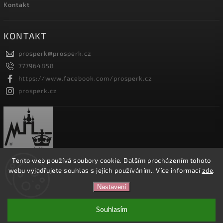
Kontakt
KONTAKT
prosperk
@
prosperk.cz
777964858
https://www.facebook.com/prosperk.cz
prosperk.cz
Tento web používá soubory cookie. Dalším procházením tohoto
webu vyjadřujete souhlas s jejich používáním.. Více informací
zde
.
Copyright 2026
Prošperk.cz
. Všechna práva vyhrazena.
Nastavení
Vytvořil
Shoptet
| Design
Shoptak.cz.
Souhlasím