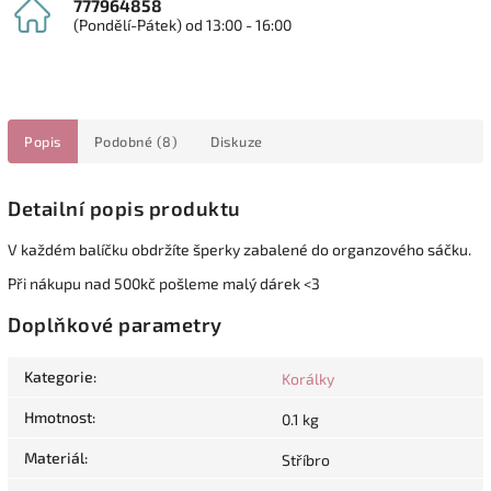
777964858
(Pondělí-Pátek) od 13:00 - 16:00
Popis
Podobné (8)
Diskuze
Detailní popis produktu
V každém balíčku obdržíte šperky zabalené do organzového sáčku.
Při nákupu nad 500kč pošleme malý dárek <3
Doplňkové parametry
Kategorie
:
Korálky
Hmotnost
:
0.1 kg
Materiál
:
Stříbro