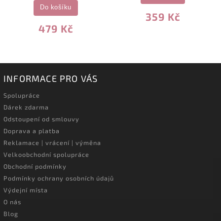
Do košíku
359 Kč
479 Kč
INFORMACE PRO VÁS
Spolupráce
Dárek zdarma
Odstoupení od smlouvy
Doprava a platba
Reklamace | vrácení | výměna
Velkoobchodní spolupráce
Obchodní podmínky
Podmínky ochrany osobních údajů
Výdejní místa
O nás
Blog