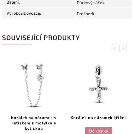
Balení
:
Dárkový sáček
Výrobce|Dovozce
:
Prošperk
SOUVISEJÍCÍ PRODUKTY
Previous
Next
Korálek na náramek s
Korálek na náramek křížek
řetízkem s motýlky a
kytičkou
Do košíku