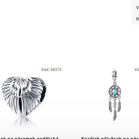
V
R
Kód:
S6373
K
lek na náramek andělská
Korálek přívěsek na ná