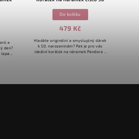
Do košíku
479 Kč
Hledáte originální a smysluplný dárek
Korále
snů a
k 50. narozeninám? Pak je pro vás
925/10
dý den?
ideální korálek na náramek Pandora s
příšer
 lapače
číslem 50! Tento krásný šperk oslavuje
náramky
tuto významnou životní etapu...
..