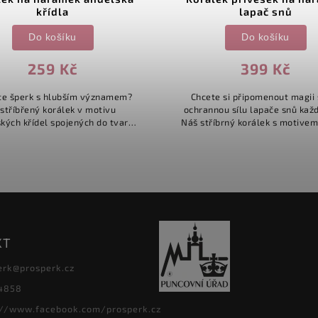
křídla
lapač snů
Do košíku
Do košíku
259 Kč
399 Kč
te šperk s hlubším významem?
Chcete si připomenout magii 
stříbřený korálek v motivu
ochrannou sílu lapače snů kaž
kých křídel spojených do tvaru
Náš stříbrný korálek s motivem
 představuje nádherný symbol
snů, navržený pro modulární 
y, blízkosti a nekonečné lásky.
(např. Pandora-style), je.
Tento...
KT
erk
@
prosperk.cz
4858
://www.facebook.com/prosperk.cz