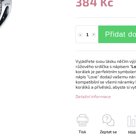
384 Kč
Přidat d
Vyjádřete svou lásku něčím výj
růžového srdíčka s nápisem "
L
korálek je perfektním symbol
nápis "Love" dodají vašemu ná
kompatibilní se všemi náramky 
korálků a přívěsků,
abyste si vy
Detailní informace
Tisk
Zeptat se
Hlíd