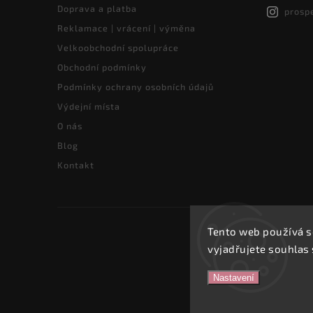
Doprava a platba
prosp
Reklamace | vrácení | výměna
Velkoobchodní spolupráce
Obchodní podmínky
Podmínky ochrany osobních údajů
Výdejní místa
O nás
Blog
Kontakt
Tento web používá s
vyjadřujete souhlas 
Nastavení