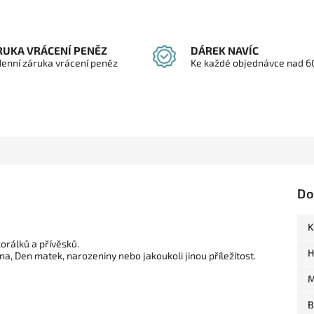
RUKA VRÁCENÍ PENĚZ
DÁREK NAVÍC
denní záruka vrácení peněz
Ke každé objednávce nad 6
Do
K
orálků a přívěsků.
H
na,
Den matek,
narozeniny nebo jakoukoli jinou příležitost.
M
B