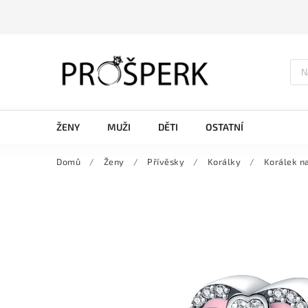
ŽENY
MUŽI
DĚTI
OSTATNÍ
Domů
/
Ženy
/
Přívěsky
/
Korálky
/
Korálek n