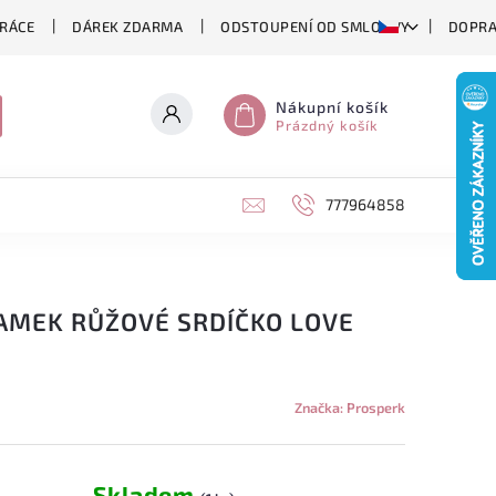
RÁCE
DÁREK ZDARMA
ODSTOUPENÍ OD SMLOUVY
DOPRA
Nákupní košík
Prázdný košík
777964858
AMEK RŮŽOVÉ SRDÍČKO LOVE
Značka:
Prosperk
Skladem