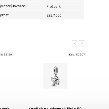
ýrobce|Dovozce
:
Prošperk
yzost
:
925/1000
Previous
Next
ód:
33150
Kód:
S0207
ramek
Korálek na náramek číslo 50
Korá