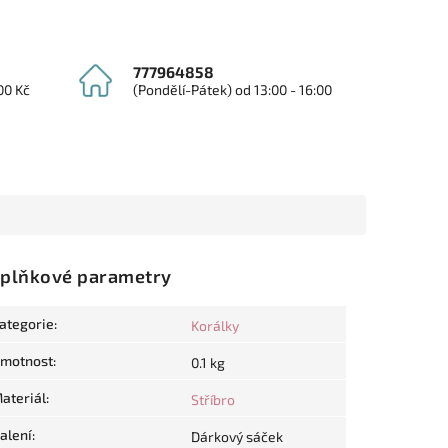
777964858
00 Kč
(Pondělí-Pátek) od 13:00 - 16:00
plňkové parametry
ategorie
:
Korálky
motnost
:
0.1 kg
ateriál
:
Stříbro
alení
:
Dárkový sáček