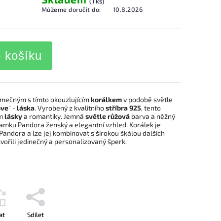
(1 ks)
Můžeme doručit do:
10.8.2026
o košíku
imečným s tímto okouzlujícím
korálkem
v podobě světle
ove
" -
láska
.
Vyrobený z kvalitního
stříbra 925
,
tento
em
lásky
a romantiky.
Jemná
světle růžová
barva a něžný
ramku Pandora ženský a elegantní vzhled.
Korálek je
Pandora a lze jej kombinovat s širokou škálou dalších
tvořili jedinečný a personalizovaný šperk.
at
Sdílet