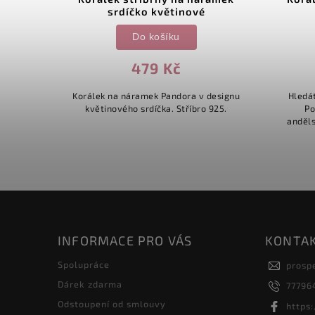
srdíčko květinové
Do košíku
479 Kč
ochu
Korálek na náramek Pandora v designu
Hledá
herný
květinového srdíčka. Stříbro 925.
Po
chycuje
anděls
 který
srdce
od...
ochran
INFORMACE PRO VÁS
KONTA
Spolupráce
prosp
Dárek zdarma
77796
Odstoupení od smlouvy
https