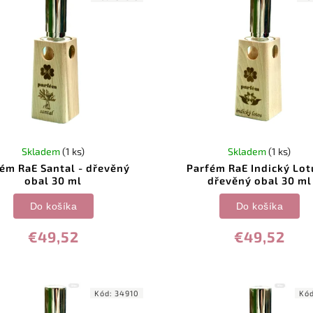
Skladem
(1 ks)
Skladem
(1 ks)
ém RaE Santal - dřevěný
Parfém RaE Indický Lot
obal 30 ml
dřevěný obal 30 ml
Do košíka
Do košíka
€49,52
€49,52
Kód:
34910
Kó