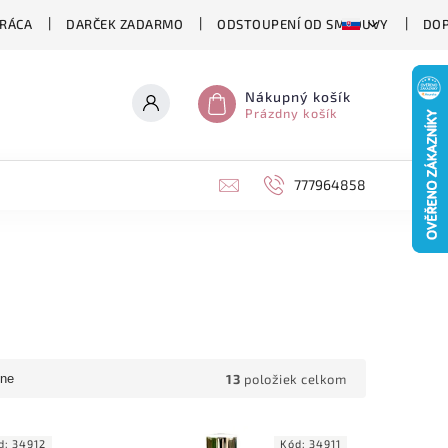
RÁCA
DARČEK ZADARMO
ODSTOUPENÍ OD SMLOUVY
DOP
Nákupný košík
Prázdny košík
777964858
13
položiek celkom
ne
d:
34912
Kód:
34911