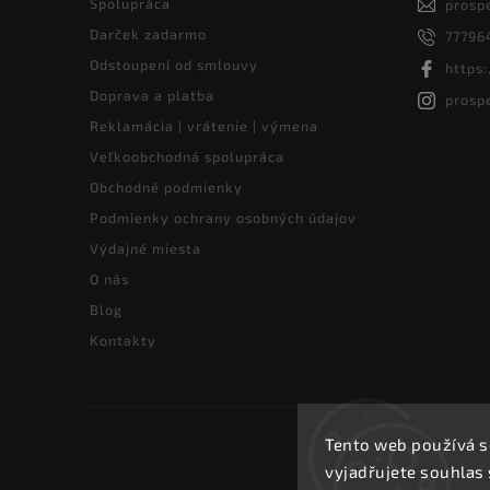
Spolupráca
prosp
Darček zadarmo
77796
Odstoupení od smlouvy
https
Doprava a platba
prosp
Reklamácia | vrátenie | výmena
Veľkoobchodná spolupráca
Obchodné podmienky
Podmienky ochrany osobných údajov
Výdajné miesta
O nás
Blog
Kontakty
Tento web používá s
vyjadřujete souhlas 