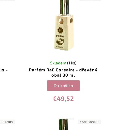
Skladem
(1 ks)
us -
Parfém RaE Corsaire - dřevěný
obal 30 ml
Do košíka
€49,52
d:
34909
Kód:
34908