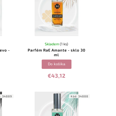
Skladem
(1 ks)
evo -
Parfém RaE Amante - sklo 30
ml
Do košíka
€43,12
d:
34889
Kód:
34888