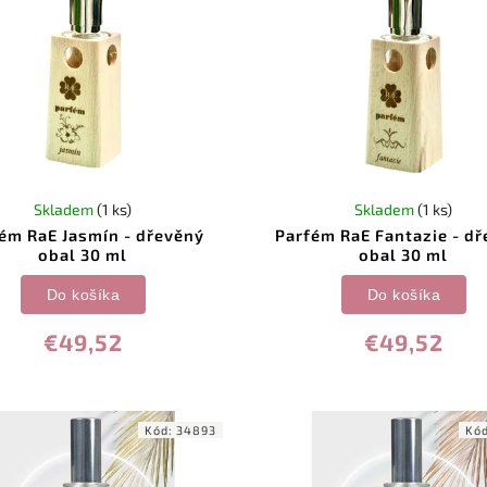
Skladem
(1 ks)
Skladem
(1 ks)
ém RaE Jasmín - dřevěný
Parfém RaE Fantazie - d
obal 30 ml
obal 30 ml
Do košíka
Do košíka
€49,52
€49,52
Kód:
34893
Kó