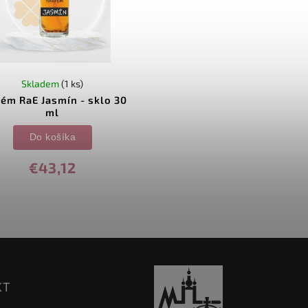
Skladem
(1 ks)
fém RaE Jasmín - sklo 30
ml
Do košíka
€43,12
KT