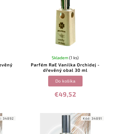
Skladem
(1 ks)
řevěný
Parfém RaE Vanilka Orchidej -
dřevěný obal 30 ml
Do košíka
€49,52
d:
34892
Kód:
34891