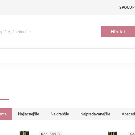
SPOLUP
Hľadať
ame
Najlacnejšie
Najdrahšie
Najpredávanejšie
Abeced
Kód:
34913
Kó