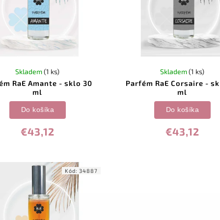
Skladem
(1 ks)
Skladem
(1 ks)
ém RaE Amante - sklo 30
Parfém RaE Corsaire - sk
ml
ml
Do košíka
Do košíka
€43,12
€43,12
Kód:
34887