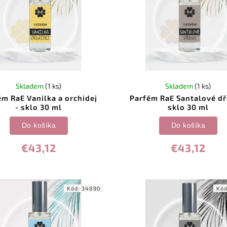
Skladem
(1 ks)
Skladem
(1 ks)
ém RaE Vanilka a orchidej
Parfém RaE Santalové dř
- sklo 30 ml
sklo 30 ml
Do košíka
Do košíka
€43,12
€43,12
Kód:
34890
Kó