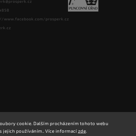
erk
@
prosperk.cz
4858
://www.facebook.com/prosperk.cz
erk.cz
oubory cookie. Dalším procházením tohoto webu
Copyright 2026
Prošperk.cz
. Všetky práva vyhradené.
s jejich používáním.. Více informací
zde
.
Vytvořil
Shoptet
| Design
Shoptak.cz.