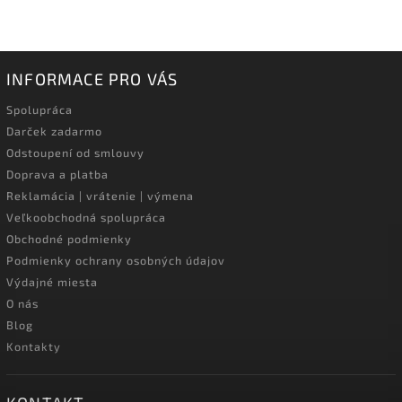
INFORMACE PRO VÁS
Spolupráca
Darček zadarmo
Odstoupení od smlouvy
Doprava a platba
Reklamácia | vrátenie | výmena
Veľkoobchodná spolupráca
Obchodné podmienky
Podmienky ochrany osobných údajov
Výdajné miesta
O nás
Blog
Kontakty