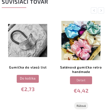
SÚVISIACI TOVAR
Previous
Next
Gumička do vlasů list
Saténová gumička retro
handmade
Do košíka
Detail
€2,73
€4,42
Růžová