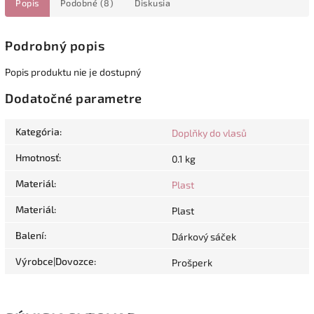
Popis
Podobné (8)
Diskusia
Podrobný popis
Popis produktu nie je dostupný
Dodatočné parametre
Kategória
:
Doplňky do vlasů
Hmotnosť
:
0.1 kg
Materiál
:
Plast
Materiál
:
Plast
Balení
:
Dárkový sáček
Výrobce|Dovozce
:
Prošperk