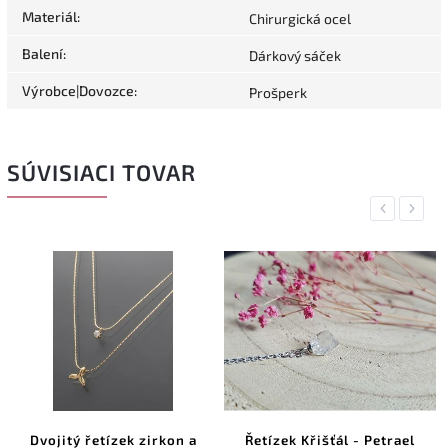
Materiál
:
Chirurgická ocel
Balení
:
Dárkový sáček
Výrobce|Dovozce
:
Prošperk
SÚVISIACI TOVAR
Previous
Next
Dvojitý řetízek zirkon a
Řetízek Křišťál - Petrael