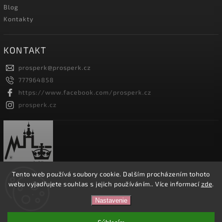
Blog
Kontakty
KONTAKT
prosperk
@
prosperk.cz
777964858
https://www.facebook.com/prosperk.cz
prosperk.cz
Tento web používá soubory cookie. Dalším procházením tohoto
webu vyjadřujete souhlas s jejich používáním.. Více informací
zde
.
Copyright 2026
Prošperk.cz
. Všetky práva vyhradené.
Nastavenie
Vytvořil
Shoptet
| Design
Shoptak.cz.