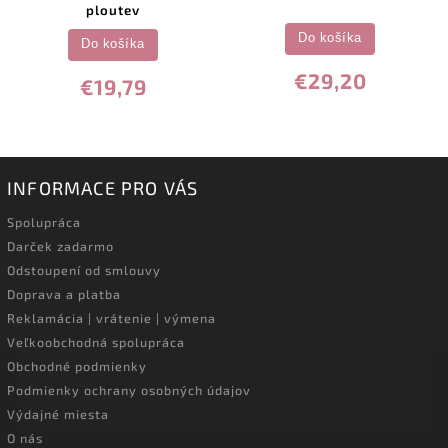
ploutev
Do košíka
Do košíka
€29,20
€19,79
INFORMACE PRO VÁS
Spolupráca
Darček zadarmo
Odstoupení od smlouvy
Doprava a platba
Reklamácia | vrátenie | výmena
Veľkoobchodná spolupráca
Obchodné podmienky
Podmienky ochrany osobných údajov
Výdajné miesta
O nás