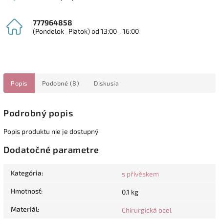
777964858
(Pondelok -Piatok) od 13:00 - 16:00
Popis
Podobné (8)
Diskusia
Podrobný popis
Popis produktu nie je dostupný
Dodatočné parametre
Kategória
:
s přívěskem
Hmotnosť
:
0.1 kg
Materiál
:
Chirurgická ocel