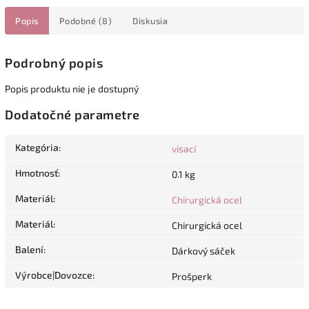
Popis
Podobné (8)
Diskusia
Podrobný popis
Popis produktu nie je dostupný
Dodatočné parametre
Kategória
:
visací
Hmotnosť
:
0.1 kg
Materiál
:
Chirurgická ocel
Materiál
:
Chirurgická ocel
Balení
:
Dárkový sáček
Výrobce|Dovozce
:
Prošperk