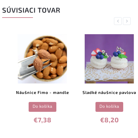
SÚVISIACI TOVAR
Previous
Next
Náušnice Fimo - mandle
Sladké náušnice pavlova
Do košíka
Do košíka
€7,38
€8,20