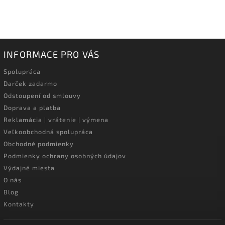
INFORMACE PRO VÁS
Spolupráca
Darček zadarmo
Odstoupení od smlouvy
Doprava a platba
Reklamácia | vrátenie | výmena
Veľkoobchodná spolupráca
Obchodné podmienky
Podmienky ochrany osobných údajov
Výdajné miesta
O nás
Blog
Kontakty