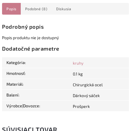
Popis
Podobné (8)
Diskusia
Podrobný popis
Popis produktu nie je dostupný
Dodatočné parametre
Kategória
:
kruhy
Hmotnosť
:
0.1 kg
Materiál
:
Chirurgická ocel
Balení
:
Dárkový sáček
Výrobce|Dovozce
:
Prošperk
SÚVISIACI TOVAR