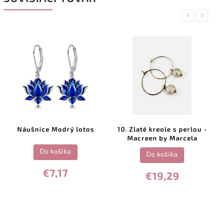
Previous
Next
Náušnice Modrý lotos
10. Zlaté kreole s perlou -
Macreen by Marcela
Do košíka
Do košíka
€7,17
€19,29