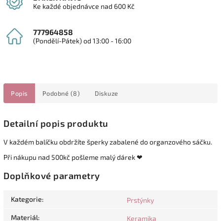
Ke každé objednávce nad 600 Kč
777964858
(Pondělí-Pátek) od 13:00 - 16:00
Popis
Podobné (8)
Diskuze
Detailní popis produktu
V každém balíčku obdržíte šperky zabalené do organzového sáčku.
Při nákupu nad 500kč pošleme malý dárek ❤
Doplňkové parametry
Kategorie
:
Prstýnky
Materiál
:
Keramika