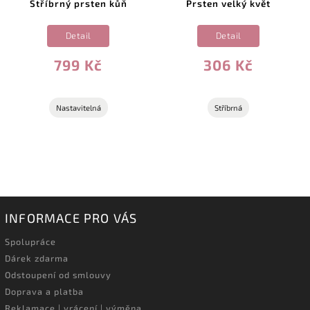
Stříbrný prsten kůň
Prsten velký květ
Detail
Detail
799 Kč
306 Kč
Nastavitelná
Stříbrná
INFORMACE PRO VÁS
Spolupráce
Dárek zdarma
Odstoupení od smlouvy
Doprava a platba
Reklamace | vrácení | výměna