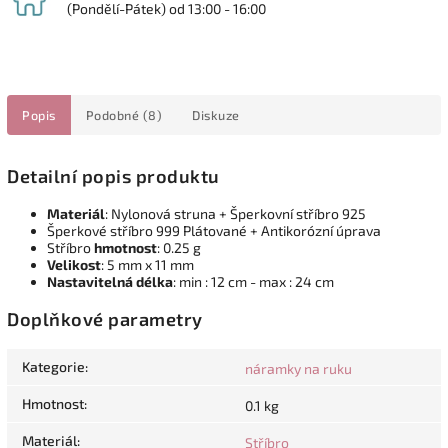
(Pondělí-Pátek) od 13:00 - 16:00
Popis
Podobné (8)
Diskuze
Detailní popis produktu
Materiál
:
Nylonová struna + Šperkovní stříbro 925
Šperkové stříbro 999 Plátované + Antikorózní úprava
Stříbro
hmotnost
:
0.25 g
Velikost
:
5 mm x 11 mm
Nastavitelná délka
:
min : 12 cm - max : 24 cm
Doplňkové parametry
Kategorie
:
náramky na ruku
Hmotnost
:
0.1 kg
Materiál
:
Stříbro