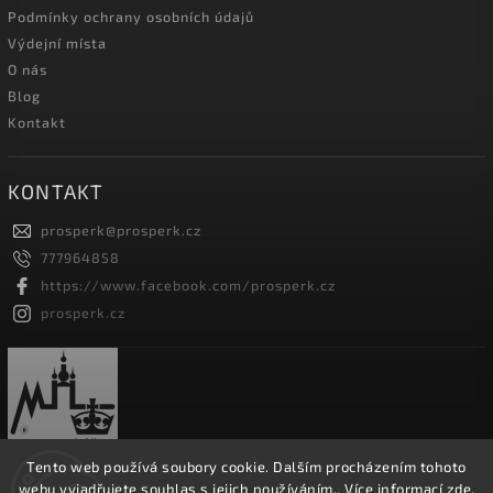
Podmínky ochrany osobních údajů
Výdejní místa
O nás
Blog
Kontakt
KONTAKT
prosperk
@
prosperk.cz
777964858
https://www.facebook.com/prosperk.cz
prosperk.cz
Tento web používá soubory cookie. Dalším procházením tohoto
webu vyjadřujete souhlas s jejich používáním.. Více informací
zde
.