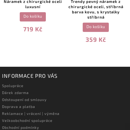
Náramek z chirurgické oceli
Trendy pevný náramek z
luxusní
chirurgické oceli, stříbrná
barva kovu, s krystalky
Do košíku
stříbrná
Do košíku
719 Kč
359 Kč
INFORMACE PRO VÁS
Spolupráce
Dárek zdarma
Odstoupení od smlouvy
Doprava a platba
Reklamace | vrácení | výměna
Velkoobchodní spolupráce
Obchodní podmínky